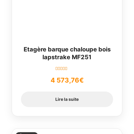
Etagère barque chaloupe bois
lapstrake MF251
Note
5.00
sur
4 573,76
€
5
Lire la suite