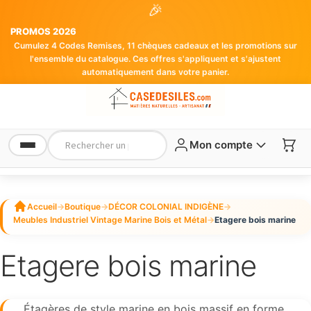
🎉
PROMOS 2026
Cumulez 4 Codes Remises, 11 chèques cadeaux et les promotions sur
l'ensemble du catalogue. Ces offres s'appliquent et s'ajustent
automatiquement dans votre panier.
Mon compte
Accueil
→
Boutique
→
DÉCOR COLONIAL INDIGÈNE
→
Meubles Industriel Vintage Marine Bois et Métal
→
Etagere bois marine
Etagere bois marine
Étagères de style marine en bois massif en forme