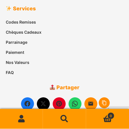
Services
Codes Remises
Chèques Cadeaux
Parrainage
Paiement
Nos Valeurs
FAQ
Partager
0
Recherche
Recherche
pour :