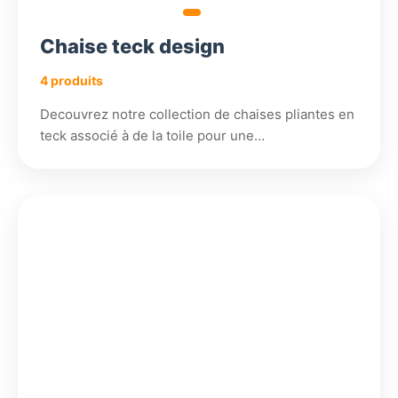
Chaise teck design
4 produits
Decouvrez notre collection de chaises pliantes en
teck associé à de la toile pour une…
799,38
936,18
1
181,91
€
€
€
800,18
€