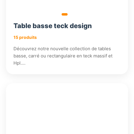
Table basse teck design
15 produits
Découvrez notre nouvelle collection de tables
basse, carré ou rectangulaire en teck massif et
Hpl.…
919,38
540,18
3
4
€
€
336,18
200,18
€
€