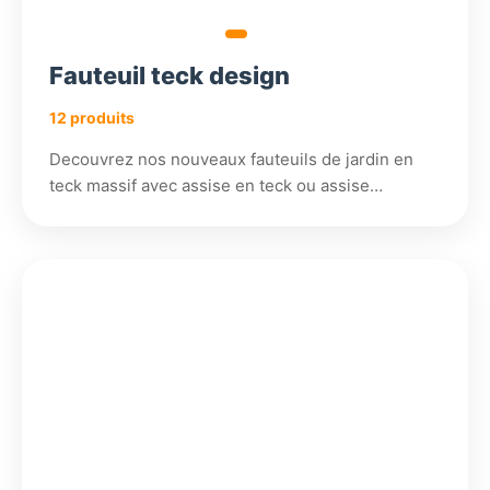
Fauteuil teck design
12 produits
Decouvrez nos nouveaux fauteuils de jardin en
teck massif avec assise en teck ou assise…
1
762,18
2
816,18
€
€
078,98
106,18
€
€