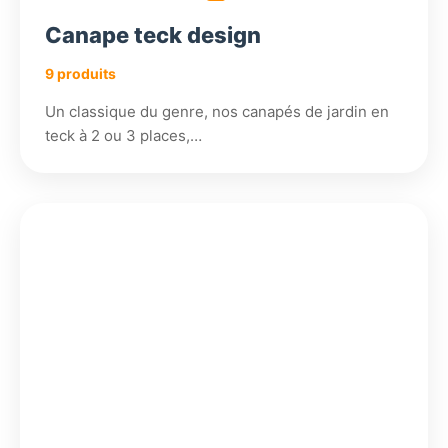
Canape teck design
9 produits
Un classique du genre, nos canapés de jardin en
teck à 2 ou 3 places,…
960,18
708,18
720,18
720,18
€
€
€
€