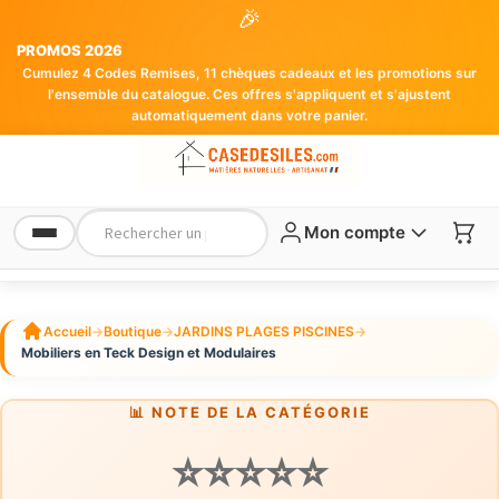
🎉
PROMOS 2026
Cumulez 4 Codes Remises, 11 chèques cadeaux et les promotions sur
l'ensemble du catalogue. Ces offres s'appliquent et s'ajustent
automatiquement dans votre panier.
Mon compte
Accueil
→
Boutique
→
JARDINS PLAGES PISCINES
→
Mobiliers en Teck Design et Modulaires
📊 NOTE DE LA CATÉGORIE
⭐⭐⭐⭐⭐