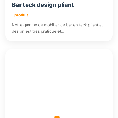
Bar teck design pliant
1 produit
Notre gamme de mobilier de bar en teck pliant et
design est très pratique et…
3
1
2
2
705,78
198,98
904,18
904,18
€
€
€
€