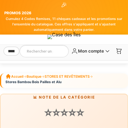
🎉
PROMOS 2026
Cumulez 4 Codes Remises, 11 chèques cadeaux et les promotions sur
l'ensemble du catalogue. Ces offres s'appliquent et s'ajustent
automatiquement dans votre panier.
Mon compte
Accueil
→
Boutique
→
STORES ET REVÊTEMENTS
→
Stores Bambou Bois Pailles et Alu
📊 NOTE DE LA CATÉGORIE
⭐⭐⭐⭐⭐