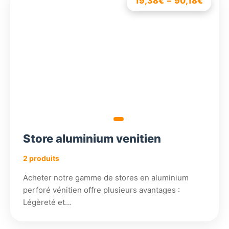
19,38
7,86
€
€
–
–
90,18
90,18
€
€
Plage
Plage
de
de
prix :
prix :
7,86€
19,38
à
à
90,18
90,18
Store aluminium venitien
2 produits
Acheter notre gamme de stores en aluminium
perforé vénitien offre plusieurs avantages :
Légèreté et…