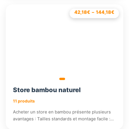
42,18
26,40
6,48
5,42
€
€
€
€
–
–
–
–
144,18
34,67
34,28
57,60
€
€
€
€
Plage
Plage
Plage
Plage
de
de
de
de
prix :
prix :
prix :
prix :
6,48€
42,18
26,40
5,42€
à
à
à
à
34,67
144,1
57,60
34,28
Store bambou naturel
11 produits
Acheter un store en bambou présente plusieurs
avantages : Tailles standards et montage facile :…