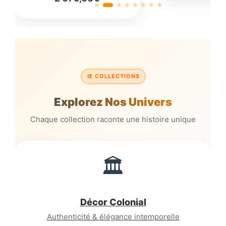
prix
Le
initial
prix
était :
actuel
2
est :
820,00€.
2
🎨 COLLECTIONS
679,00€.
Explorez Nos Univers
Chaque collection raconte une histoire unique
🏛️
Décor Colonial
Authenticité & élégance intemporelle