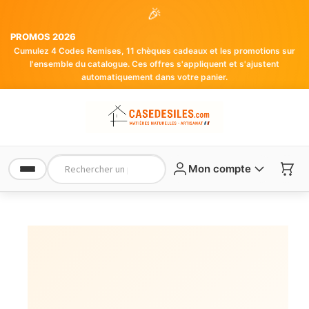
🎉
PROMOS 2026
Cumulez 4 Codes Remises, 11 chèques cadeaux et les promotions sur
l'ensemble du catalogue. Ces offres s'appliquent et s'ajustent
automatiquement dans votre panier.
Mon compte