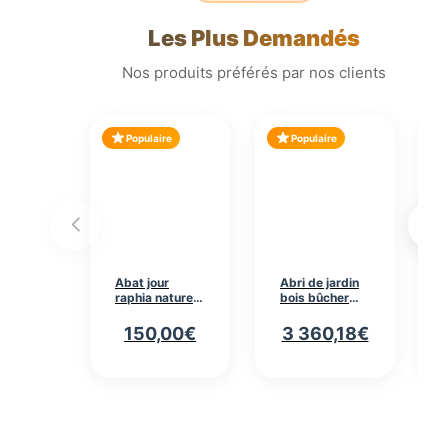
Les Plus Demandés
Nos produits préférés par nos clients
Populaire
Populaire
Abat jour
Abri de jardin
raphia naturel
bois bûcher
conique
9mc madriers
diamètre 35cm
28mm 3330
150,00
€
3 360,18
€