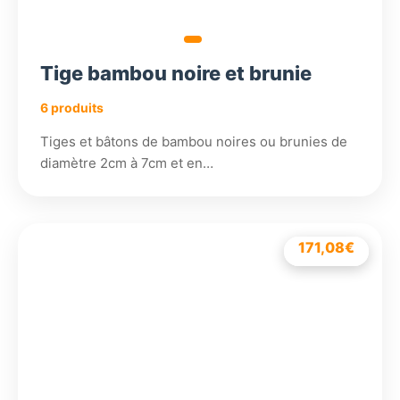
Tige bambou noire et brunie
6 produits
Tiges et bâtons de bambou noires ou brunies de
diamètre 2cm à 7cm et en…
229,38
€
171,08
Le
25,38
217,91
8,58
€
€
€
€
Le
prix
prix
initial
actuel
était :
est :
229,38€.
217,91