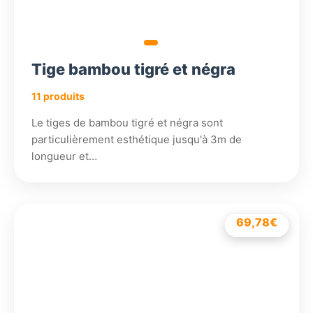
Tige bambou tigré et négra
11 produits
Le tiges de bambou tigré et négra sont
particulièrement esthétique jusqu'à 3m de
longueur et…
64,98
69,78
45,78
3,04
€
€
€
€