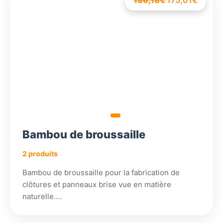
186,18
€
186,18
Le
175,01
€
€
Le
prix
prix
initial
actuel
était :
est :
186,18€.
175,01
Bambou de broussaille
2 produits
Bambou de broussaille pour la fabrication de
clôtures et panneaux brise vue en matière
naturelle.…