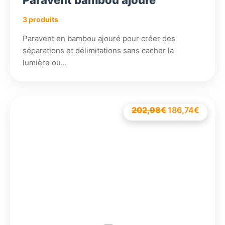
Paravent bambou ajouré
3 produits
Paravent en bambou ajouré pour créer des
séparations et délimitations sans cacher la
lumière ou…
202,98
€
134,58
Le
186,18
186,74
132,18
€
€
€
€
Le
prix
prix
initial
actuel
était :
est :
202,98€.
186,7