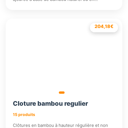
204,18
198,18
186,18
210,18
€
€
€
€
Cloture bambou regulier
15 produits
Clôtures en bambou à hauteur régulière et non