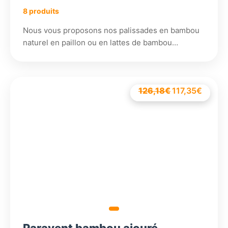
8 produits
Nous vous proposons nos palissades en bambou
naturel en paillon ou en lattes de bambou…
126,18
€
Le
98,58
117,35
96,18
€
€
€
Le
prix
prix
initial
actuel
était :
est :
126,18€.
117,35