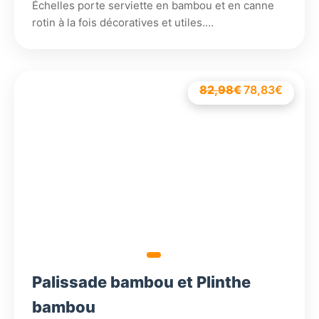
Échelles porte serviette en bambou et en canne
rotin à la fois décoratives et utiles.…
174,18
82,98
€
238,98
€
Le
165,47
Le
78,83
6,74
€
€
€
€
Le
Le
prix
prix
prix
prix
initial
initial
actuel
actuel
était :
était :
est :
est :
174,18€.
82,98€.
165,4
78,83
Palissade bambou et Plinthe
bambou