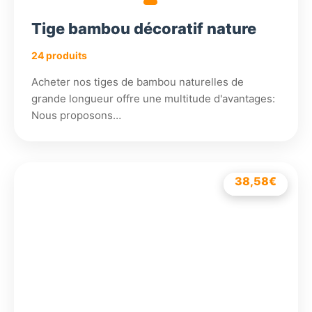
Tige bambou décoratif nature
24 produits
Acheter nos tiges de bambou naturelles de
grande longueur offre une multitude d'avantages:
Nous proposons…
38,58
42,00
15,78
21,78
€
€
€
€