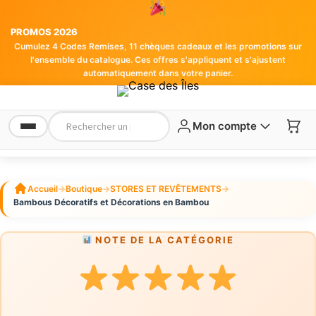
PROMOS 2026
Cumulez 4 Codes Remises, 11 chèques cadeaux et les promotions sur
l'ensemble du catalogue. Ces offres s'appliquent et s'ajustent
automatiquement dans votre panier.
Mon compte
Accueil
→
Boutique
→
STORES ET REVÊTEMENTS
→
Bambous Décoratifs et Décorations en Bambou
NOTE DE LA CATÉGORIE