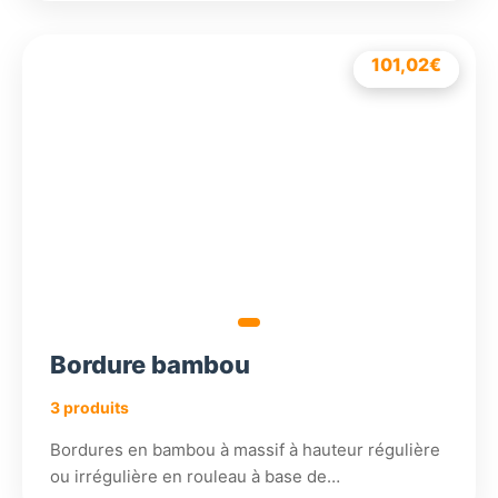
108,18
101,02
54,18
€
€
€
Bordure bambou
3 produits
Bordures en bambou à massif à hauteur régulière
ou irrégulière en rouleau à base de…