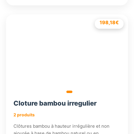
228,18
198,18
€
€
Cloture bambou irregulier
2 produits
Clôtures bambou à hauteur irrégulière et non
ajourée à base de bambou naturel ou en…