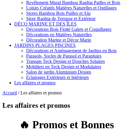
Revêtement Mural Bambou Raphia Pailles et Bois
Loisirs Créatifs Matières Naturelles et Outillages
Stores Bambou Bois Pailles et Alu
Store Raphia de Terrasse et Extérieur
DÉCO MARINE ET DES ÎLES
Décorations Bois Flotté Galets et Coquillages
Décorations en Matières Naturelles
Décoration Marine et Décor Marin
JARDINS PLAGES PISCINES
Décorations et Aménagement de Jardins en Bois
Parasols, Socles de Parasol et Parapluies
Transats Teck Design et Douches Solaires
Mobiliers en Teck Design et Modulaires
Salon de jardin Aluminium Design
Eclairages Extérieurs et Intérieurs
Les affaires et promos
Accueil
/
Les affaires et promos
Les affaires et promos
🔥 Promos et Bonnes