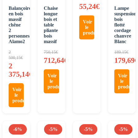
55,24
€
Balançoire
Chaise
Lampe
en bois
longue
suspension
massif
bois et
bois
Voir
chêne
table
flotté
le
2
pliante
cordage
produit
personnes
bois
chanvre
Alamo2
massif
Blanc
2
750,15
€
189,15
€
500,15
€
712,64
€
179,69
2
375,14
€
Voir
Voir
le
le
produit
produit
Voir
le
produit
-6%
-5%
-5%
-5%