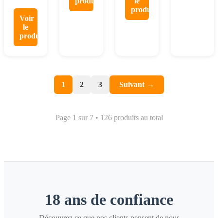
produit
le
produit
Voir
le
produit
1
2
3
Suivant →
Page 1 sur 7 • 126 produits au total
18 ans de confiance
Découvrez ce que nos clients pensent de nous