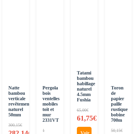
Tatami
bambou
habillage
Natte
Pergola
Toron
naturel
bambou
bois
de
4.5mm
verticale
ventelles
papier
Fushia
revêtement
mobiles
paille
naturel
toit et
rustique
65,00
€
50mm
mur
bobine
61,75
€
2331VT
700m
300,15
€
1
50,15
€
282,14
€
Voir