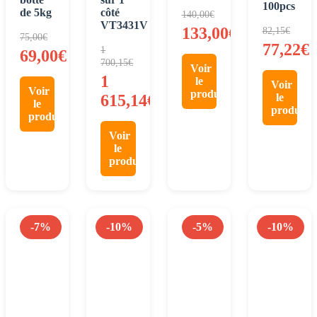
100pcs
de 5kg
côté
140,00
€
VT3431V
133,00
€
82,15
€
75,00
€
77,22
€
1
69,00
€
700,15
€
Voir
1
le
Voir
Voir
produit
615,14
€
le
le
produit
produit
Voir
le
produit
-7%
-10%
-5%
-10%