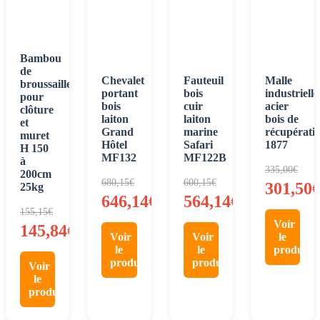
Bambou
de
Chevalet
Fauteuil
Malle
broussaille
portant
bois
industrielle
pour
bois
cuir
acier
clôture
laiton
laiton
bois de
et
Grand
marine
récupérati
muret
Hôtel
Safari
1877
H 150
MF132
MF122B
à
335,00
€
200cm
680,15
€
600,15
€
301,50
25kg
646,14
€
564,14
€
155,15
€
Voir
145,84
€
Voir
Voir
le
le
le
produit
produit
produit
Voir
le
produit