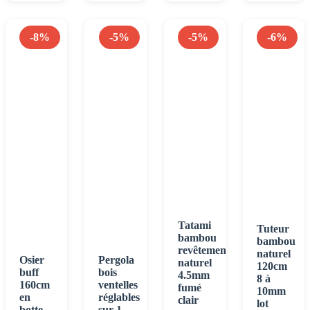
-8%
-5%
-5%
-6%
Tatami
Tuteur
bambou
bambou
revêtement
naturel
Osier
Pergola
naturel
120cm
buff
bois
4.5mm
8 à
160cm
ventelles
fumé
10mm
en
réglables
clair
lot
botte
sur 1