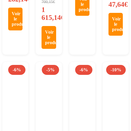
700,15
€
47,64
€
le
1
produit
Voir
615,14
€
le
Voir
produit
le
produit
Voir
le
produit
-6%
-5%
-6%
-10%