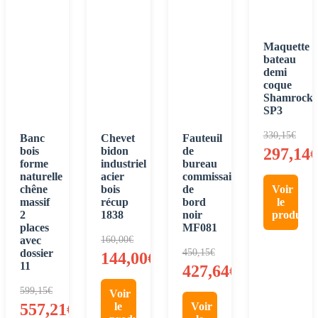
Maquette
bateau
demi
coque
Shamrock
SP3
330,15
€
Banc
Chevet
Fauteuil
bois
bidon
de
297,14
forme
industriel
bureau
naturelle
acier
commissaire
chêne
bois
de
Voir
massif
récup
bord
le
2
1838
noir
produit
places
MF081
avec
160,00
€
dossier
450,15
€
144,00
€
11
427,64
€
599,15
€
Voir
557,21
€
le
Voir