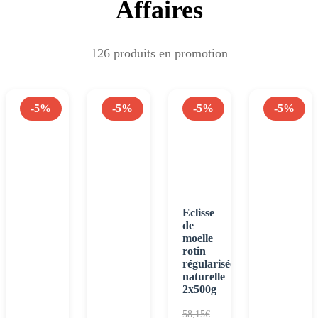
Affaires
126 produits en promotion
-5%
-5%
-5%
-5%
Eclisse
de
moelle
rotin
régularisée
naturelle
2x500g
58,15
€