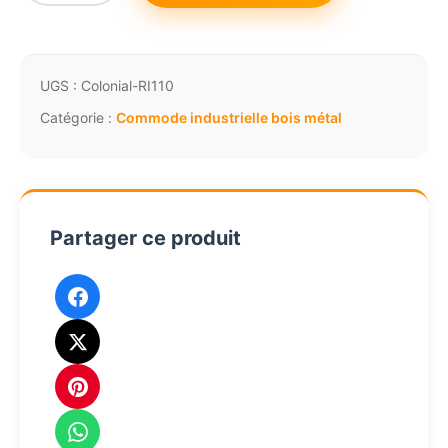
de
702,00€.
648,83€.
Commode
industrielle
acier
UGS :
Colonial-RI110
bois
Catégorie :
Commode industrielle bois métal
vieilli
1861
Partager ce produit