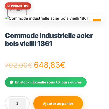
💥 PROMO -8%
PROMO !
🔍
Commode industrielle acier
bois vieilli 1861
Le
Le
648,83
€
702,00
€
prix
prix
En stock - Expédié sous 10 jours ouvrés
initial
actuel
était :
est :
Ajouter au panier
quantité