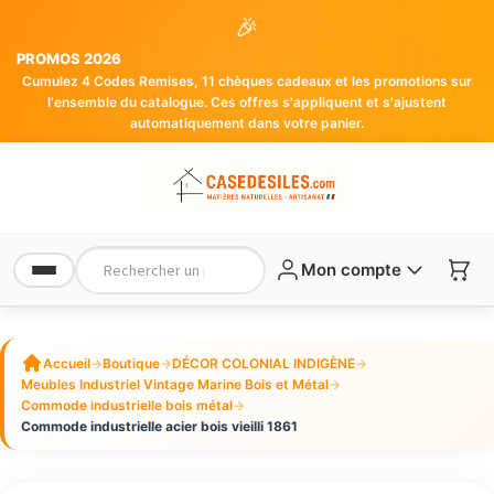
🎉
PROMOS 2026
Cumulez 4 Codes Remises, 11 chèques cadeaux et les promotions sur
l'ensemble du catalogue. Ces offres s'appliquent et s'ajustent
automatiquement dans votre panier.
Mon compte
Accueil
→
Boutique
→
DÉCOR COLONIAL INDIGÈNE
→
Meubles Industriel Vintage Marine Bois et Métal
→
Commode industrielle bois métal
→
Commode industrielle acier bois vieilli 1861