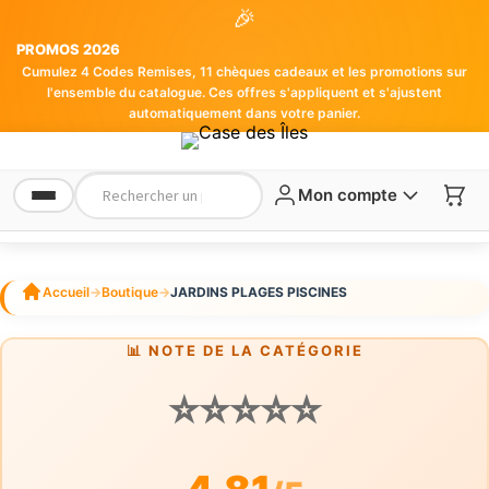
🎉
PROMOS 2026
Cumulez 4 Codes Remises, 11 chèques cadeaux et les promotions sur
l'ensemble du catalogue. Ces offres s'appliquent et s'ajustent
automatiquement dans votre panier.
Mon compte
Accueil
→
Boutique
→
JARDINS PLAGES PISCINES
📊 NOTE DE LA CATÉGORIE
⭐⭐⭐⭐⭐