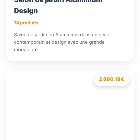
Design
74 produits
Salon de jardin en Aluminium dans un style
contemporain et design avec une grande
modularité…
7 198,98
2 880,18
2 040,18
€
€
€