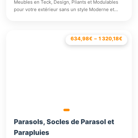
Meubles en Teck, Design, Pliants et Modulables
pour votre extérieur sans un style Moderne et…
1 197,78
634,98
€
€
–
–
3 108,18
1 920,18
1 320,18
864,18
€
€
€
€
Plage
Plage
de
de
prix :
prix :
1
634,9
197,7
à
à
1
1
320,1
920,1
Parasols, Socles de Parasol et
Parapluies