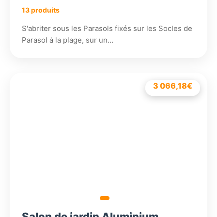
13 produits
S'abriter sous les Parasols fixés sur les Socles de
Parasol à la plage, sur un…
3 066,18
1 128,18
897,78
€
€
€
Salon de jardin Aluminium