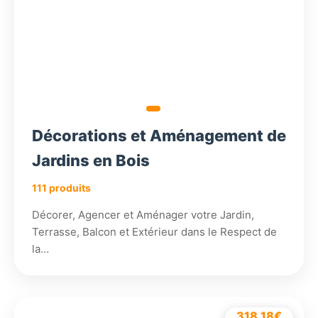
269,36€.
255,9
Décorations et Aménagement de
Jardins en Bois
111 produits
Décorer, Agencer et Aménager votre Jardin,
Terrasse, Balcon et Extérieur dans le Respect de
la…
312,18
€
Le
296,57
318,18
318,18
318,18
€
€
€
€
Le