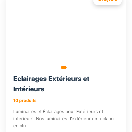
prix
prix
initial
actuel
était :
est :
312,18€.
296,5
Eclairages Extérieurs et
Intérieurs
10 produits
Luminaires et Éclairages pour Extérieurs et
intérieurs. Nos luminaires d’extérieur en teck ou
en alu…