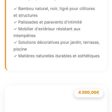
✓ Bambou naturel, noir, tigré pour clôtures
et structures
✓ Palissades et paravents d'intimité
✓ Mobilier d'extérieur résistant aux
intempéries
✓ Solutions décoratives pour jardin, terrasse,
piscine
✓ Matières naturelles durables et esthétiques
269,36
4 200,00
3 480,18
€
Le
255,90
817,19
€
€
€
€
Le
prix
prix
initial
actuel
était :
est :