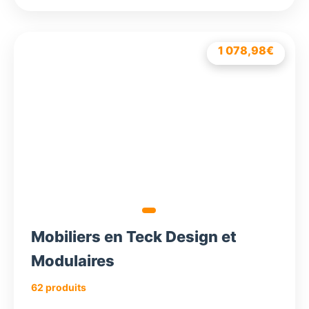
1 078,98
478,98
720,18
€
€
€
Mobiliers en Teck Design et
Modulaires
62 produits