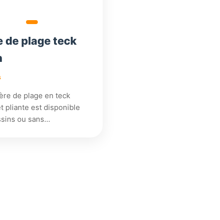
e de plage teck
n
s
ière de plage en teck
t pliante est disponible
ssins ou sans…