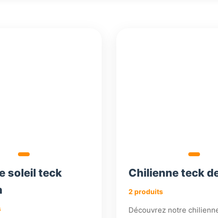
360,18
360,18
€
€
e soleil teck
Chilienne teck d
n
2 produits
s
Découvrez notre chilienn