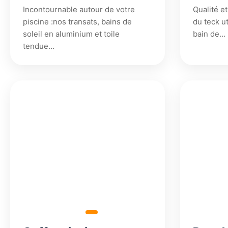
Incontournable autour de votre
Qualité et
piscine :nos transats, bains de
du teck ut
soleil en aluminium et toile
bain de…
tendue…
1
128,27
€
140,00
€