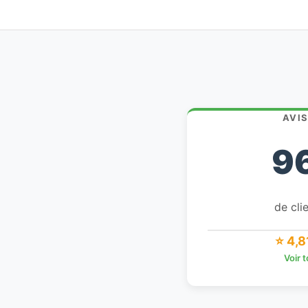
AVI
9
de clie
⭐ 4,8
Voir 