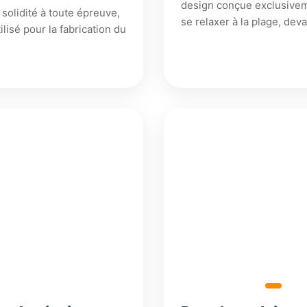
design conçue exclusive
 solidité à toute épreuve,
se relaxer à la plage, dev
ilisé pour la fabrication du
1
2
800,18
160,18
€
€