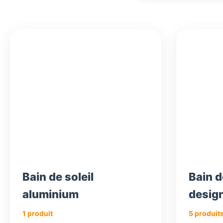
1
1
1
038,18
020,18
158,18
€
€
€
Bain de soleil
Bain d
aluminium
desig
1 produit
5 produit