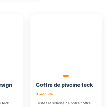
2
2
2
040,18
880,18
880,18
€
€
€
esign
Coffre de piscine teck
3 produits
e teck
Testez la solidité de notre coffre