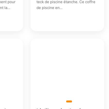
ment pour
teck de piscine étanche. Ce coffre
ant la…
de piscine en…
7
6
198,98
600,18
€
€