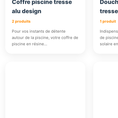
Coffre piscine tresse
Douch
alu design
tress
2 produits
1 produit
Pour vos instants de détente
Indispens
autour de la piscine, votre coffre de
de piscin
piscine en résine…
solaire e
306,18
€
480,18
480,18
€
€