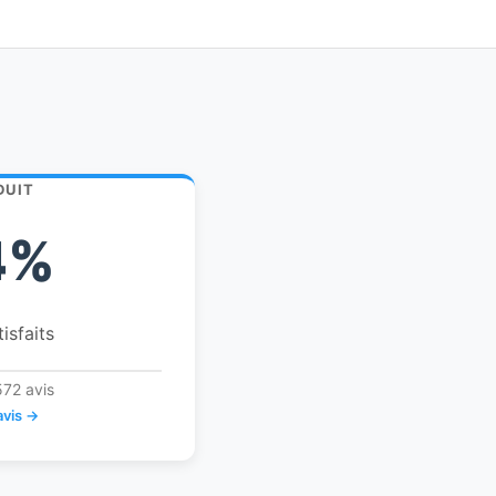
DUIT
4%
tisfaits
572 avis
avis →