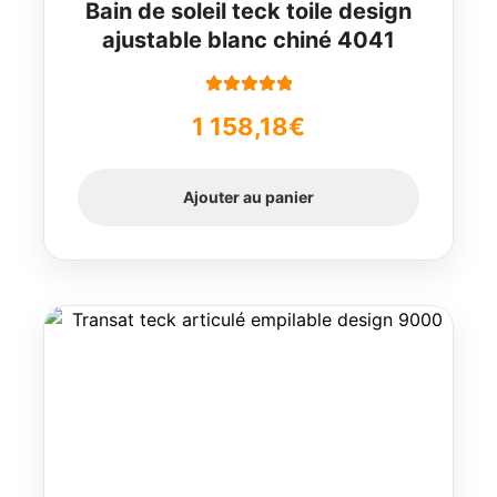
Bain de soleil teck toile design
ajustable blanc chiné 4041
Note
5.00
sur
1 158,18
€
5
Ajouter au panier