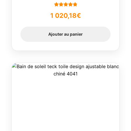
Note
5.00
sur
1 020,18
€
5
Ajouter au panier