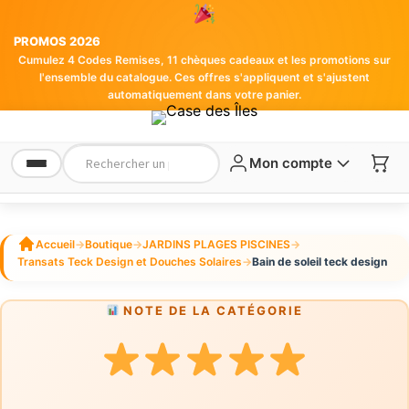
PROMOS 2026
Cumulez 4 Codes Remises, 11 chèques cadeaux et les promotions sur
l'ensemble du catalogue. Ces offres s'appliquent et s'ajustent
automatiquement dans votre panier.
Mon compte
Accueil
→
Boutique
→
JARDINS PLAGES PISCINES
→
Transats Teck Design et Douches Solaires
→
Bain de soleil teck design
NOTE DE LA CATÉGORIE