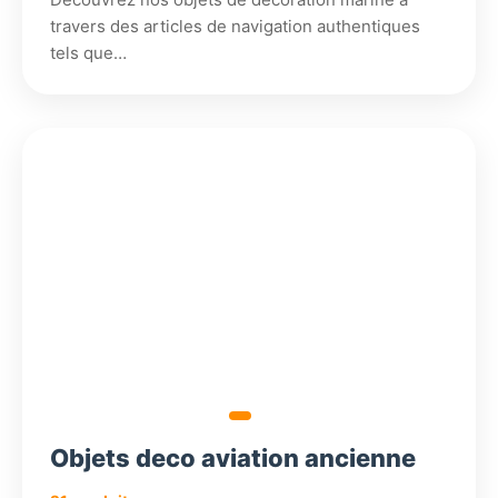
travers des articles de navigation authentiques
tels que…
396,18
618,24
258,18
264,18
€
€
€
€
Objets deco aviation ancienne