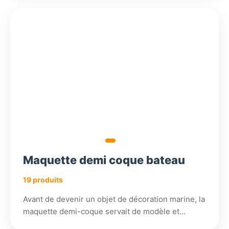
504,18
360,18
408,18
€
€
€
Maquette demi coque bateau
19 produits
Avant de devenir un objet de décoration marine, la
maquette demi-coque servait de modèle et…