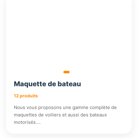
600,18
360,18
936,18
€
€
€
Maquette de bateau
12 produits
Nous vous proposons une gamme complète de
maquettes de voiliers et aussi des bateaux
motorisés.…