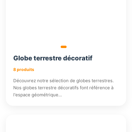
Globe terrestre décoratif
8 produits
Découvrez notre sélection de globes terrestres.
Nos globes terrestre décoratifs font référence à
l'espace géométrique…
299,44
330,18
336,18
70,19
€
€
€
€