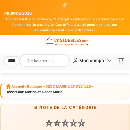
🎉
PROMOS 2026
Cumulez 4 Codes Remises, 11 chèques cadeaux et les promotions sur
l'ensemble du catalogue. Ces offres s'appliquent et s'ajustent
automatiquement dans votre panier.
Mon compte
Accueil
→
Boutique
→
DÉCO MARINE ET DES ÎLES
→
Décoration Marine et Décor Marin
📊 NOTE DE LA CATÉGORIE
⭐⭐⭐⭐⭐