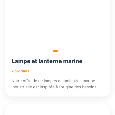
Lampe et lanterne marine
7 produits
Notre offre de de lampes et luminaires marine
industrielle est inspirée à l'origine des besoins…
698,39
465,78
450,18
138,72
€
€
€
€