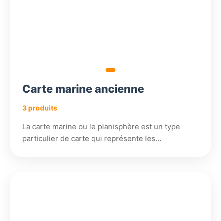
Carte marine ancienne
3 produits
La carte marine ou le planisphère est un type
particulier de carte qui représente les…
686,72
504,18
258,18
252,18
€
€
€
€