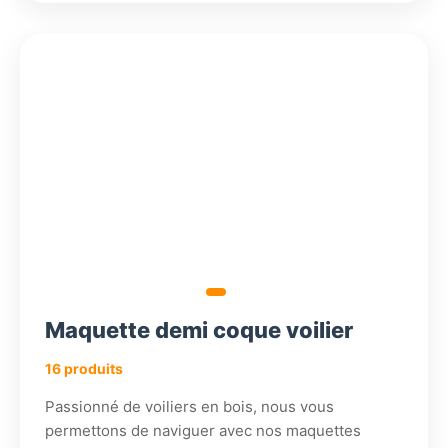
358,98
396,18
300,18
€
€
€
356,57
€
Maquette demi coque voilier
16 produits
Passionné de voiliers en bois, nous vous
permettons de naviguer avec nos maquettes