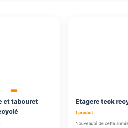
136,26
€
 et tabouret
Etagere teck rec
ecyclé
1 produit
s
Nouveauté de cette anné