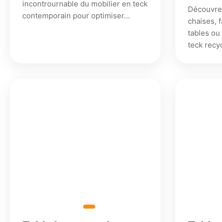
incontrournable du mobilier en teck
Découvre
contemporain pour optimiser…
chaises, f
tables ou
teck recy
900,18
2
€
2
79,75
€
160,18
€
421,50
€