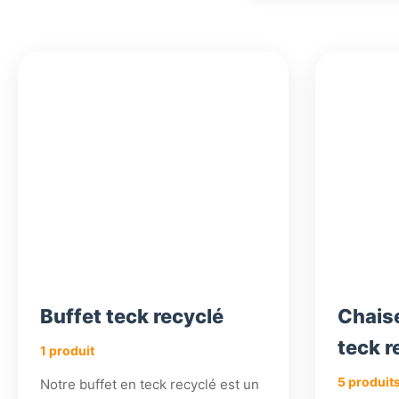
1
636,18
718,98
576,18
720,18
€
€
€
€
800,18
€
Buffet teck recyclé
Chaise
teck r
1 produit
5 produit
Notre buffet en teck recyclé est un