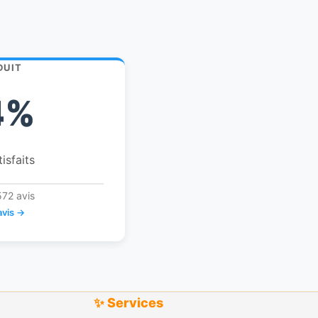
DUIT
4%
tisfaits
572 avis
avis →
✨ Services