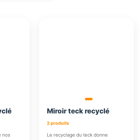
540,18
570,18
€
€
yclé
Miroir teck recyclé
2 produits
e nos
Le recyclage du teck donne