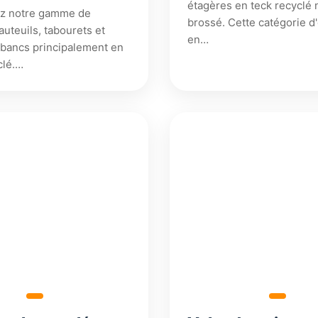
étagères en teck recyclé 
z notre gamme de
brossé. Cette catégorie d
auteuils, tabourets et
en…
 bancs principalement en
clé.…
504,18
53,38
€
€