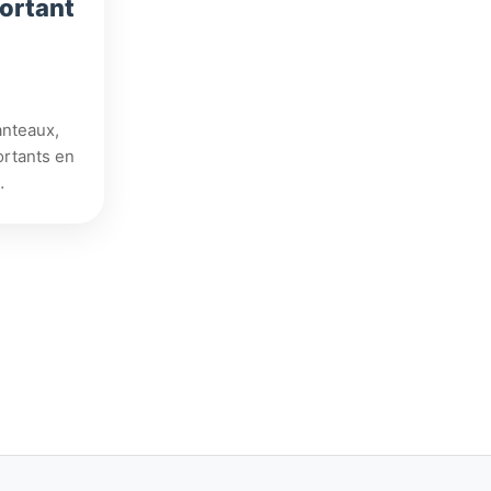
portant
nteaux,
ortants en
…