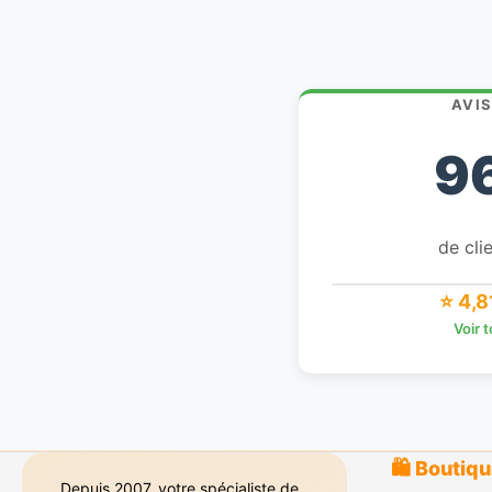
AVI
9
de clie
⭐ 4,8
Voir 
🛍️ Boutiq
Depuis 2007, votre spécialiste de