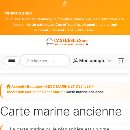
🎉
PROMOS 2026
Cumulez 4 Codes Remises, 11 chèques cadeaux et les promotions sur
l'ensemble du catalogue. Ces offres s'appliquent et s'ajustent
automatiquement dans votre panier.
Mon compte
Accueil
→
Boutique
→
DÉCO MARINE ET DES ÎLES
→
Décoration Marine et Décor Marin
→
Carte marine ancienne
Carte marine ancienne
La carte marine ou le planisphère est un type