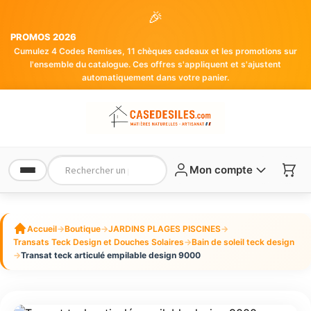
🎉
PROMOS 2026
Cumulez 4 Codes Remises, 11 chèques cadeaux et les promotions sur
l'ensemble du catalogue. Ces offres s'appliquent et s'ajustent
automatiquement dans votre panier.
Mon compte
Accueil
→
Boutique
→
JARDINS PLAGES PISCINES
→
Transats Teck Design et Douches Solaires
→
Bain de soleil teck design
→
Transat teck articulé empilable design 9000