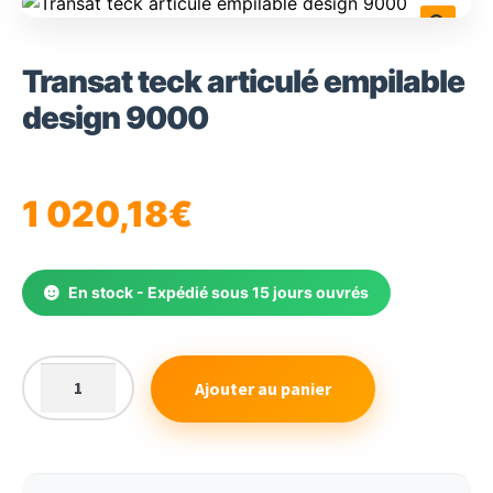
🔍
Transat teck articulé empilable
design 9000
1 020,18
€
En stock - Expédié sous 15 jours ouvrés
Ajouter au panier
quantité
de
Transat
teck