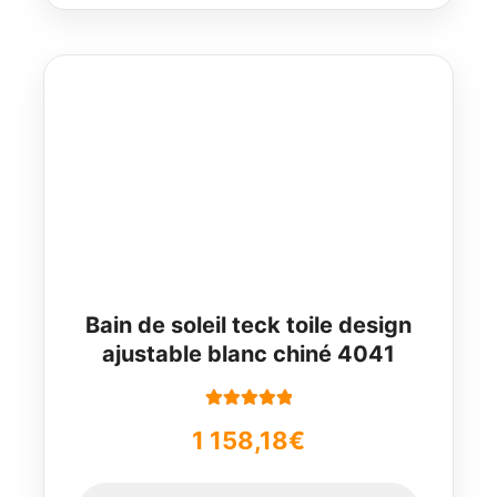
Bain de soleil teck toile design
ajustable blanc chiné 4041
Note
5.00
sur
1 158,18
€
5