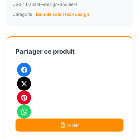
articulé
UGS :
Transat--design-double-1
empilable
Catégorie :
Bain de soleil teck design
design
9000
Partager ce produit
Copier