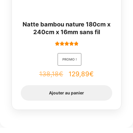
Natte bambou nature 180cm x
240cm x 16mm sans fil
Note
5.00
sur
5
PROMO !
Le
Le
138,18
€
129,89
€
prix
prix
Ajouter au panier
initial
actuel
était :
est :
138,18€.
129,89€.