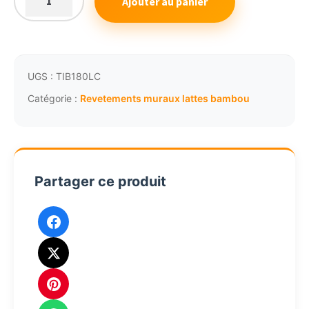
Ajouter au panier
quantité
de
420,18€.
390,77€.
Tissage
bambou
latte
UGS :
TIB180LC
coupée
Catégorie :
Revetements muraux lattes bambou
20mm
revetement
nature
Partager ce produit