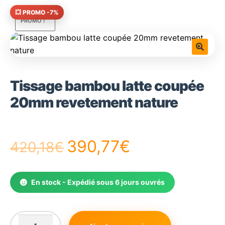
💥 PROMO -7%
PROMO !
🔍
Tissage bambou latte coupée
20mm revetement nature
Le
Le
390,77
€
420,18
€
prix
prix
En stock - Expédié sous 6 jours ouvrés
initial
actuel
était :
est :