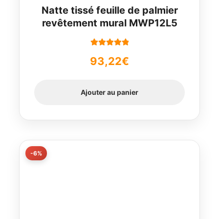
Natte tissé feuille de palmier
revêtement mural MWP12L5
Note
5.00
sur
93,22
€
5
Ajouter au panier
-6%