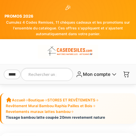
🎉
PROMOS 2026
Cumulez 4 Codes Remises, 11 chèques cadeaux et les promotions sur
l'ensemble du catalogue. Ces offres s'appliquent et s'ajustent
automatiquement dans votre panier.
Mon compte
Accueil
→
Boutique
→
STORES ET REVÊTEMENTS
→
Revêtement Mural Bambou Raphia Pailles et Bois
→
Revetements muraux lattes bambou
→
Tissage bambou latte coupée 20mm revetement nature