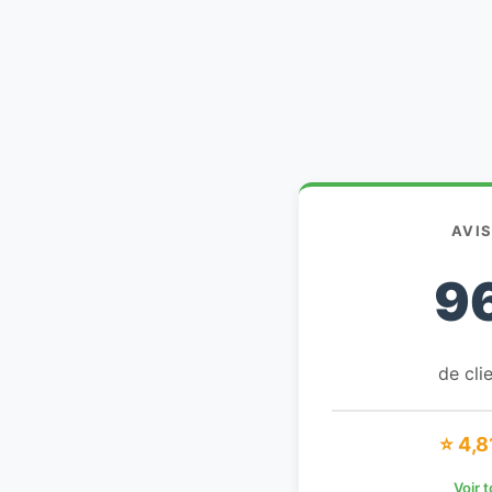
AVI
9
de clie
⭐ 4,8
Voir 