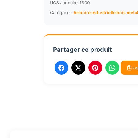
642,18€.
6
acier
UGS :
armoire-1800
bois
Catégorie :
Armoire industrielle bois méta
récupération
1800
Partager ce produit
Co