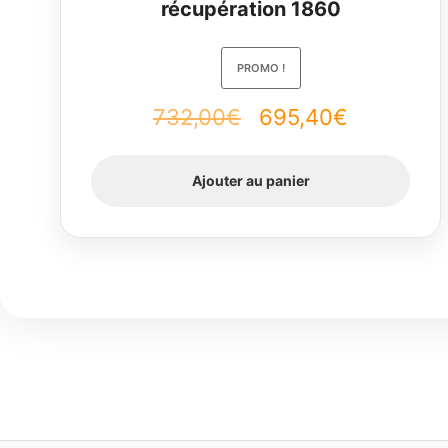
récupération 1860
PROMO !
Le
Le
732,00
€
695,40
€
prix
prix
Ajouter au panier
initial
actuel
était :
est :
732,00€.
695,40€