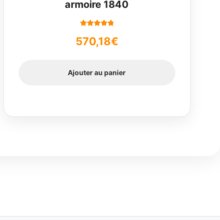
armoire 1840
Note
5.00
sur
570,18
€
5
Ajouter au panier