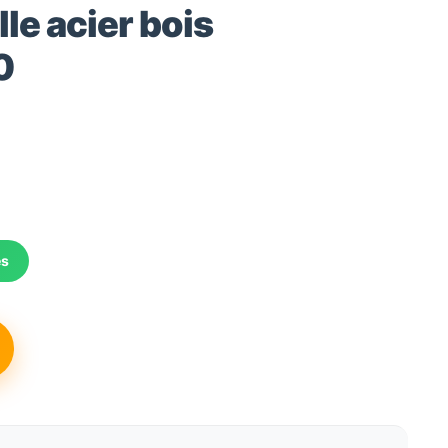
le acier bois
0
e
rix
és
ctuel
st :