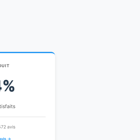
DUIT
4%
tisfaits
572 avis
avis →