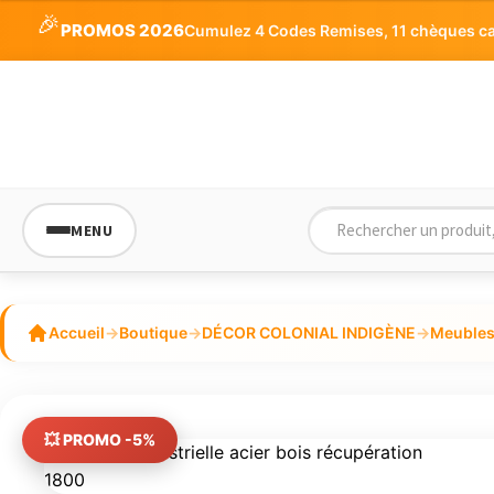
initial
actuel
5
🎉
PROMOS 2026
Cumulez 4 Codes Remises, 11 chèques cade
était :
est :
642,18€.
610,07€.
MENU
Accueil
→
Boutique
→
DÉCOR COLONIAL INDIGÈNE
→
Meubles 
💥 PROMO -5%