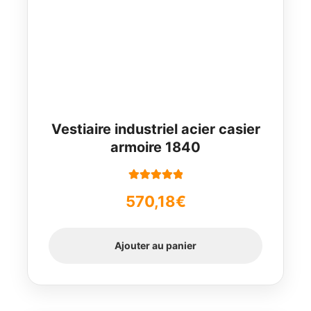
Vestiaire industriel acier casier
armoire 1840
Note
5.00
sur
570,18
€
5
Ajouter au panier