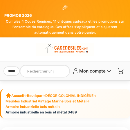
🎉
PROMOS 2026
Cumulez 4 Codes Remises, 11 chèques cadeaux et les promotions sur
l'ensemble du catalogue. Ces offres s'appliquent et s'ajustent
automatiquement dans votre panier.
Mon compte
Accueil
→
Boutique
→
DÉCOR COLONIAL INDIGÈNE
→
Meubles Industriel Vintage Marine Bois et Métal
→
Armoire industrielle bois métal
→
Armoire industrielle en bois et métal 3489