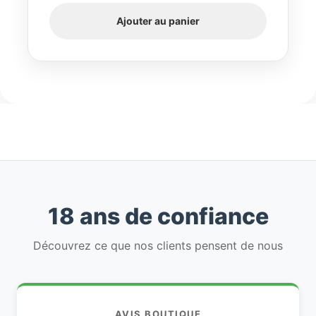
Ajouter au panier
initial
actuel
était :
est :
642,18€.
610,07€.
18 ans de confiance
Découvrez ce que nos clients pensent de nous
AVIS BOUTIQUE