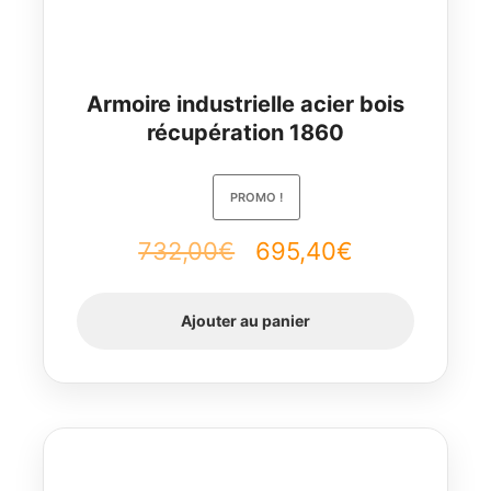
Armoire industrielle acier bois
récupération 1860
PROMO !
Le
Le
732,00
€
695,40
€
prix
prix
Ajouter au panier
initial
actuel
était :
est :
732,00€.
695,40€.