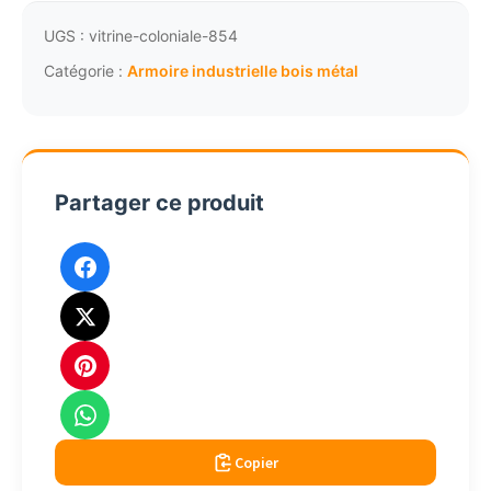
industrielle
en
UGS :
vitrine-coloniale-854
bois
Catégorie :
Armoire industrielle bois métal
et
métal
3489
Partager ce produit
Copier