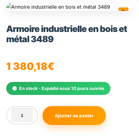
🔍
Armoire industrielle en bois et
métal 3489
1 380,18
€
En stock - Expédié sous 10 jours ouvrés
Ajouter au panier
quantité
de
Armoire