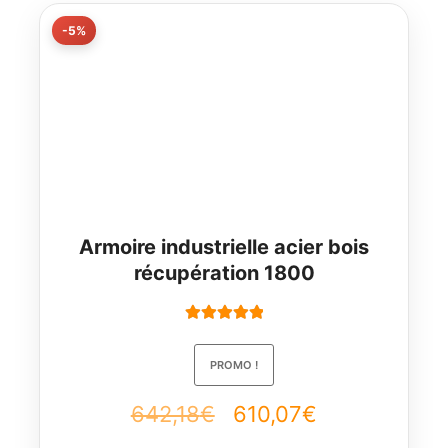
-5%
Armoire industrielle acier bois
récupération 1800
Note
5.00
sur
5
PROMO !
Le
Le
642,18
€
610,07
€
prix
prix