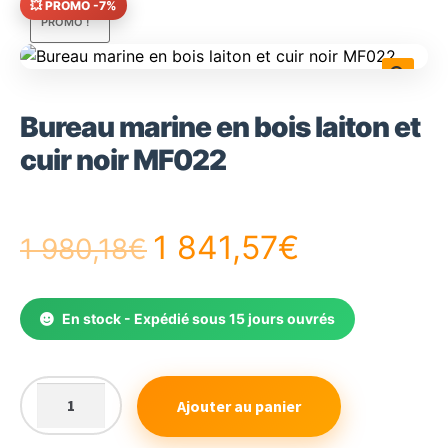
💥 PROMO -7%
PROMO !
🔍
Bureau marine en bois laiton et
cuir noir MF022
Le
Le
1 841,57
€
1 980,18
€
prix
prix
En stock - Expédié sous 15 jours ouvrés
initial
actuel
était :
est :
Ajouter au panier
quantité
de