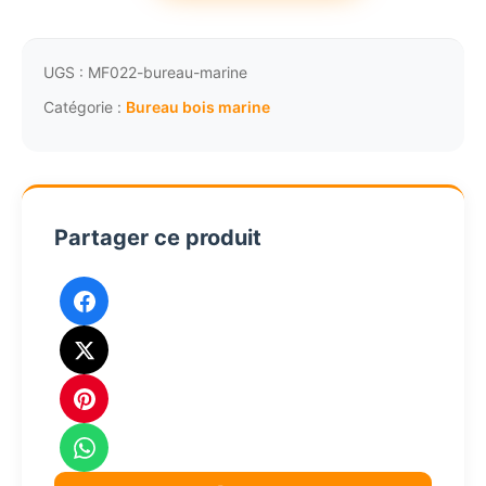
1
1
Bureau
marine
980,18€.
841,57€.
en
UGS :
MF022-bureau-marine
bois
Catégorie :
Bureau bois marine
laiton
et
cuir
noir
Partager ce produit
MF022