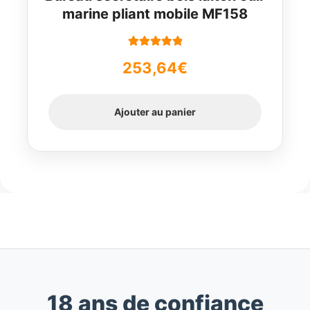
marine pliant mobile MF158
Note
5.00
sur
253,64
€
5
Ajouter au panier
18 ans de confiance