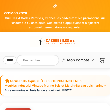
🎉
PROMOS 2026
Cumulez 4 Codes Remises, 11 chèques cadeaux et les promotions sur
l'ensemble du catalogue. Ces offres s'appliquent et s'ajustent
automatiquement dans votre panier.
Mon compte
Accueil
→
Boutique
→
DÉCOR COLONIAL INDIGÈNE
→
Meubles Industriel Vintage Marine Bois et Métal
→
Bureau bois marine
→
Bureau marine en bois laiton et cuir noir MF022