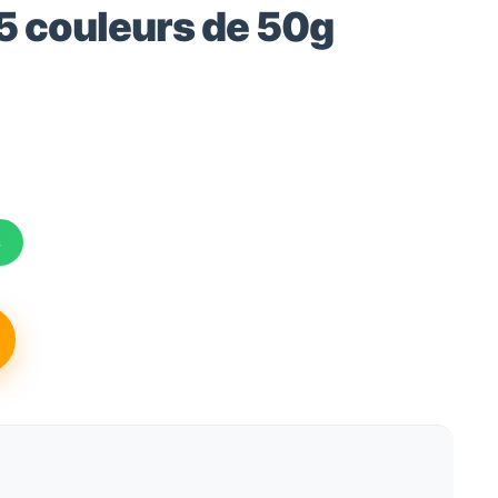
15 couleurs de 50g
x
s
tuel
 :
,65€.