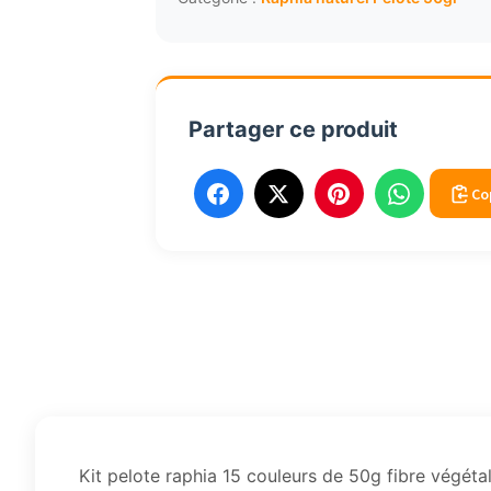
couleurs
de
50g
Partager ce produit
Co
Kit pelote raphia 15 couleurs de 50g fibre végétal