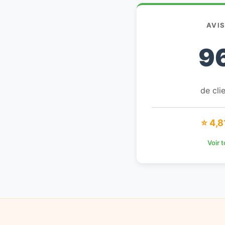
AVI
9
de clie
⭐ 4,8
Voir 