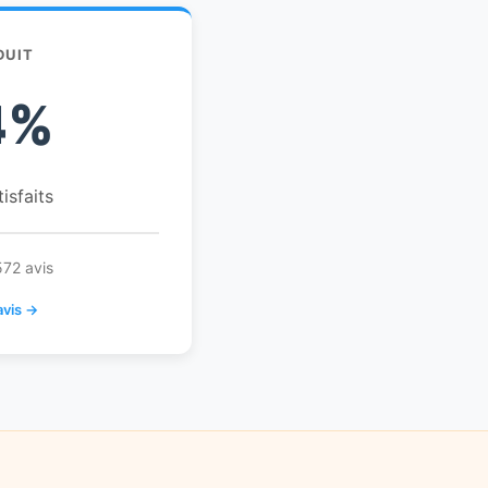
DUIT
4%
tisfaits
572 avis
avis →