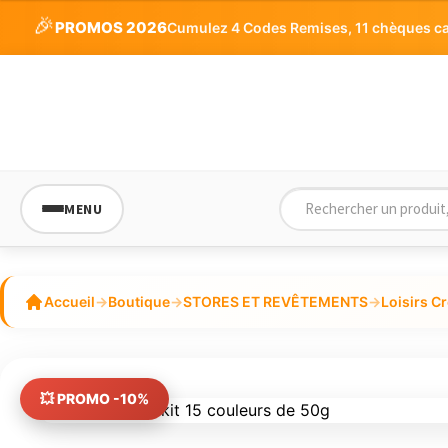
initial
actuel
5
🎉
PROMOS 2026
Cumulez 4 Codes Remises, 11 chèques cade
était :
est :
37,38€.
33,65€.
MENU
Accueil
→
Boutique
→
STORES ET REVÊTEMENTS
→
Loisirs Cr
💥 PROMO -10%