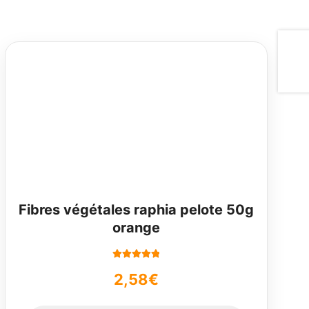
Fibres végétales raphia pelote 50g
orange
Note
5.00
sur
2,58
€
5