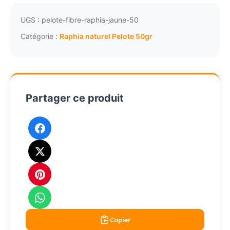
de
raphia
UGS :
pelote-fibre-raphia-jaune-50
fibre
Catégorie :
Raphia naturel Pelote 50gr
végétale
jaune
50g
Partager ce produit
Copier