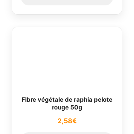
était :
est :
2,58€.
2,38€.
Fibre végétale de raphia pelote
rouge 50g
2,58
€