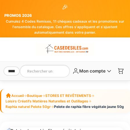
🎉
PROMOS 2026
Cumulez 4 Codes Remises, 11 chèques cadeaux et les promotions sur
l'ensemble du catalogue. Ces offres s'appliquent et s'ajustent
automatiquement dans votre panier.
Mon compte
Accueil
→
Boutique
→
STORES ET REVÊTEMENTS
→
Loisirs Créatifs Matières Naturelles et Outillages
→
Raphia naturel Pelote 50gr
→
Pelote de raphia fibre végétale jaune 50g