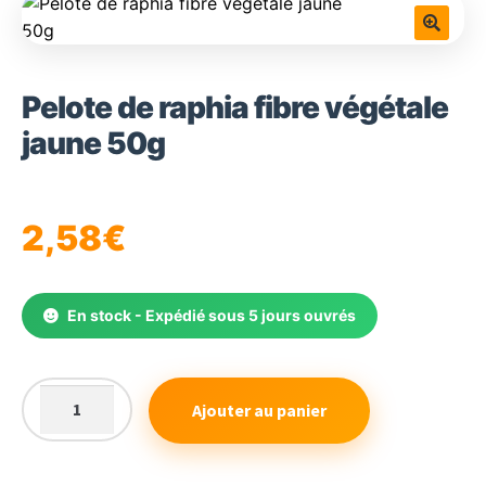
🔍
Pelote de raphia fibre végétale
jaune 50g
2,58
€
En stock - Expédié sous 5 jours ouvrés
Ajouter au panier
quantité
de
Pelote