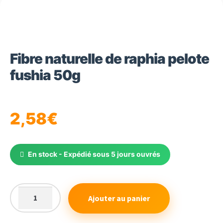
Fibre naturelle de raphia pelote
fushia 50g
2,58
€
En stock - Expédié sous 5 jours ouvrés
Ajouter au panier
quantité
de