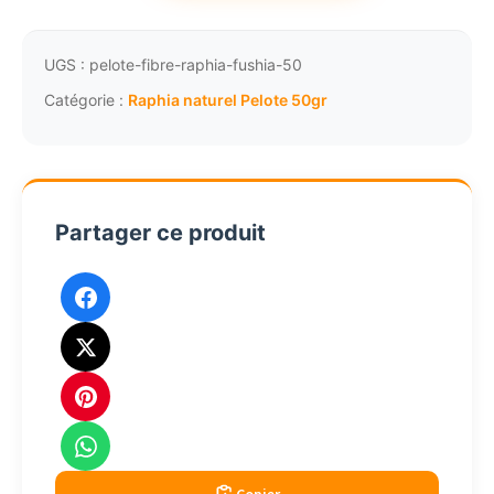
Fibre
naturelle
de
UGS :
pelote-fibre-raphia-fushia-50
raphia
Catégorie :
Raphia naturel Pelote 50gr
pelote
fushia
50g
Partager ce produit