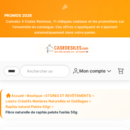
🎉
PROMOS 2026
Cumulez 4 Codes Remises, 11 chèques cadeaux et les promotions sur
l'ensemble du catalogue. Ces offres s'appliquent et s'ajustent
automatiquement dans votre panier.
Mon compte
Accueil
→
Boutique
→
STORES ET REVÊTEMENTS
→
Loisirs Créatifs Matières Naturelles et Outillages
→
Raphia naturel Pelote 50gr
→
Fibre naturelle de raphia pelote fushia 50g