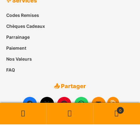
✨ Services
Codes Remises
Chèques Cadeaux
Parrainage
Paiement
Nos Valeurs
FAQ
📤 Partager
0
Recherche
Recherche
pour :
© 2007-2026
Case des Îles
• Tous droits réservés