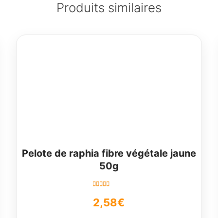
Produits similaires
Pelote de raphia fibre végétale jaune
50g
Note
5.00
sur
2,58
€
5