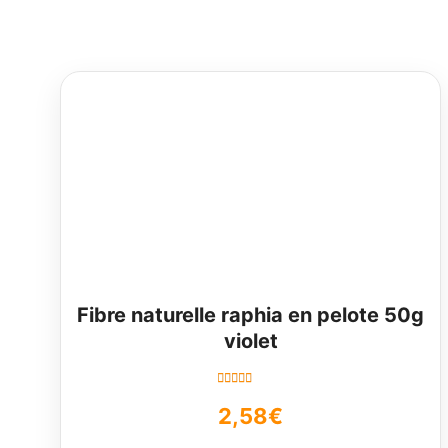
Fibre naturelle raphia en pelote 50g
violet
Note
5.00
sur
2,58
€
5