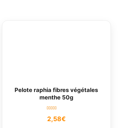
Pelote raphia fibres végétales
menthe 50g
Note
5.00
sur
2,58
€
5