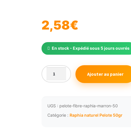
2,58
€
En stock - Expédié sous 5 jours ouvrés
Ajouter au panier
quantité
de
Pelote
raphia
fibres
UGS :
pelote-fibre-raphia-marron-50
végétales
Catégorie :
Raphia naturel Pelote 50gr
marron
50g