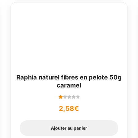
Raphia naturel fibres en pelote 50g
caramel
N
2,58
€
ot
e
1.
00
Ajouter au panier
su
r 5