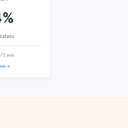
4%
tisfaits
572 avis
avis →