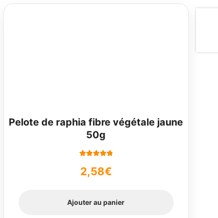
Pelote de raphia fibre végétale jaune
50g
Note
5.00
sur
2,58
€
5
Ajouter au panier