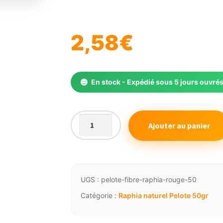
🔍
2,58
€
En stock - Expédié sous 5 jours ouvré
Ajouter au panier
quantité
de
Fibre
végétale
de
UGS :
pelote-fibre-raphia-rouge-50
raphia
Catégorie :
Raphia naturel Pelote 50gr
pelote
rouge