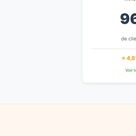
9
de clie
⭐ 4,8
Voir 