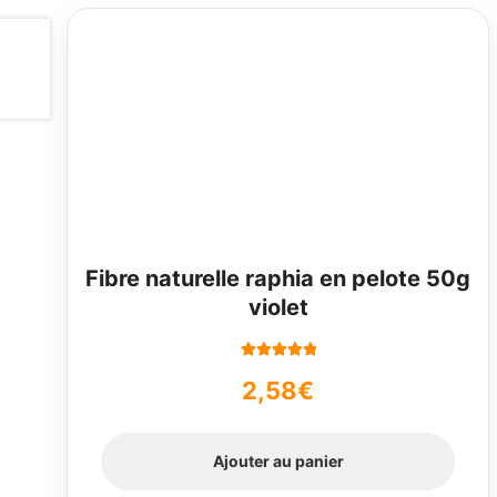
Fibre naturelle raphia en pelote 50g
violet
Note
5.00
sur
2,58
€
5
Ajouter au panier