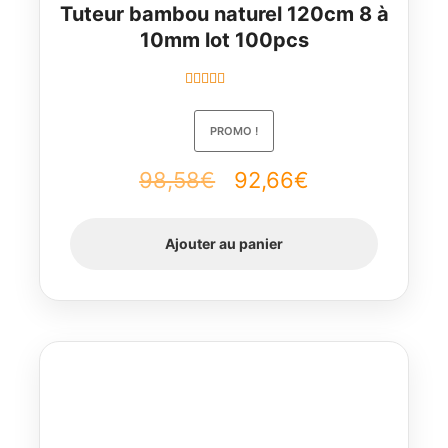
Tuteur bambou naturel 120cm 8 à
10mm lot 100pcs
Note
5.00
sur
5
PROMO !
98,58
€
Le
92,66
€
Le
prix
prix
Ajouter au panier
initial
actuel
était :
est :
98,58€.
92,66€.