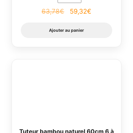
63,78
€
Le
59,32
€
Le
prix
prix
Ajouter au panier
initial
actuel
était :
est :
63,78€.
59,32€.
Tuteur bambou naturel 60cm 6 à