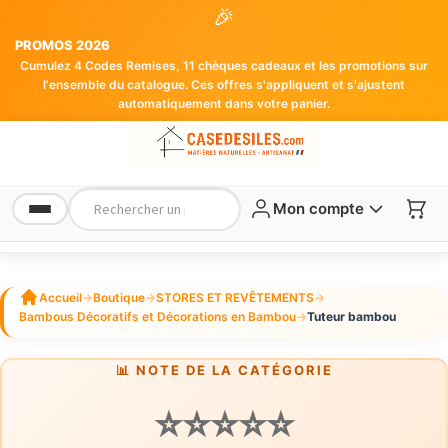
🎉
PROMOS 2026
Cumulez 4 Codes Remises, 11 chèques cadeaux et les promotions sur
l'ensemble du catalogue. Ces offres s'appliquent et s'ajustent
automatiquement dans votre panier.
Mon compte
Accueil
→
Boutique
→
STORES ET REVÊTEMENTS
→
Bambous Décoratifs et Décorations en Bambou
→
Tuteur bambou
📊 NOTE DE LA CATÉGORIE
⭐⭐⭐⭐⭐