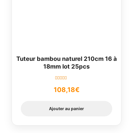
Tuteur bambou naturel 210cm 16 à
18mm lot 25pcs
Note
5.00
sur
108,18
€
5
Ajouter au panier