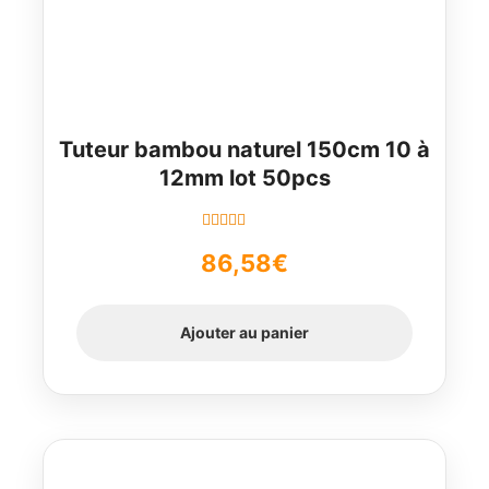
Tuteur bambou naturel 150cm 10 à
12mm lot 50pcs
Note
5.00
sur
86,58
€
5
Ajouter au panier