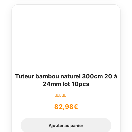
Tuteur bambou naturel 300cm 20 à
24mm lot 10pcs
Note
5.00
sur
82,98
€
5
Ajouter au panier