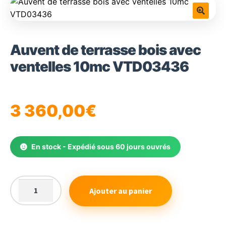
🔍
Auvent de terrasse bois avec
ventelles 10mc VTD03436
3 360,00
€
En stock - Expédié sous 60 jours ouvrés
Ajouter au panier
quantité
de
Auvent