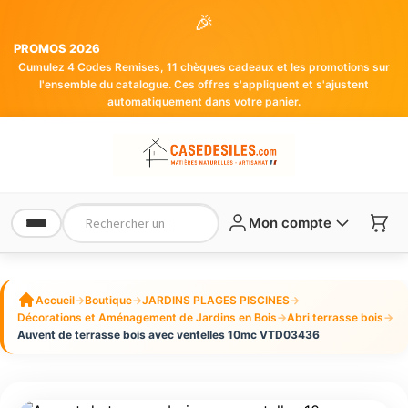
🎉
PROMOS 2026
Cumulez 4 Codes Remises, 11 chèques cadeaux et les promotions sur
l'ensemble du catalogue. Ces offres s'appliquent et s'ajustent
automatiquement dans votre panier.
Mon compte
Accueil
→
Boutique
→
JARDINS PLAGES PISCINES
→
Décorations et Aménagement de Jardins en Bois
→
Abri terrasse bois
→
Auvent de terrasse bois avec ventelles 10mc VTD03436