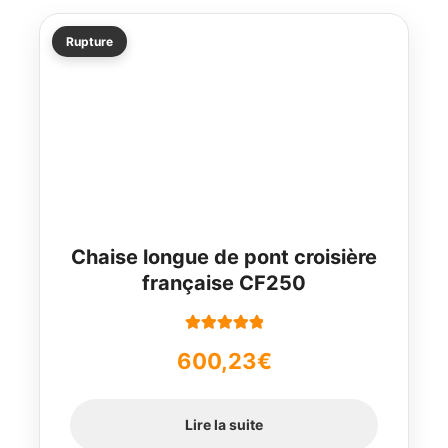
Rupture
Chaise longue de pont croisière
française CF250
Note
5.00
sur
600,23
€
5
Lire la suite