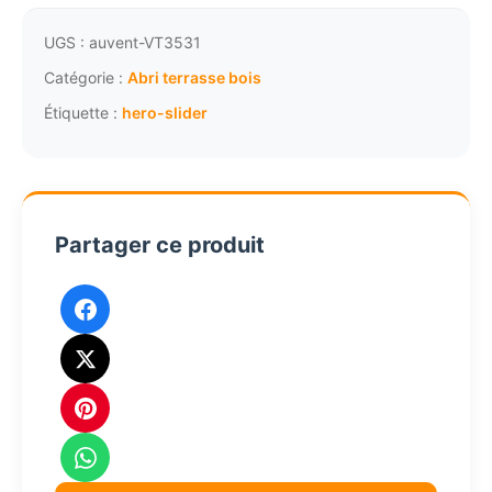
de
terrasse
UGS :
auvent-VT3531
bois
Catégorie :
Abri terrasse bois
avec
Étiquette :
hero-slider
ventelles
10mc
VTD03436
Partager ce produit