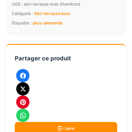
bois
UGS :
abri-terrasse-bois-Shambord
toit
Catégorie :
Abri terrasse bois
plat
Étiquette :
plus-demande
12mc
OM35350
Partager ce produit
Copier