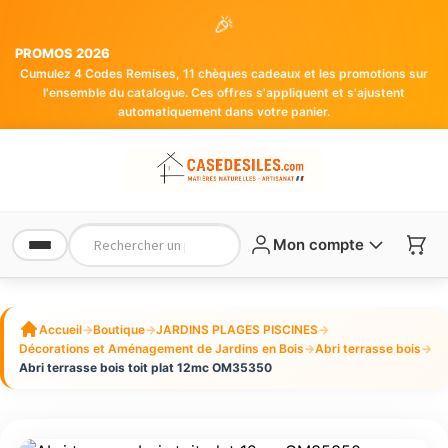
🎉
PROMOS 2026
Cumulez 4 Codes Remises, 11 chèques cadeaux et les promotions sur
l'ensemble du catalogue. Ces offres s'appliquent et s'ajustent
automatiquement dans votre panier.
Mon compte
Accueil
→
Boutique
→
JARDINS PLAGES PISCINES
→
Décorations et Aménagement de Jardins en Bois
→
Abri terrasse bois
→
Abri terrasse bois toit plat 12mc OM35350