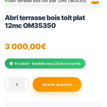
🔍
Abri terrasse bois toit plat
12mc OM35350
3 000,00
€
En stock - Expédié sous 20 jours ouvrés
Ajouter au panier
quantité
de
Abri
terrasse