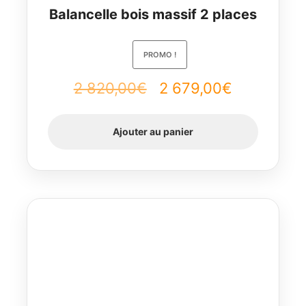
Balancelle bois massif 2 places
PROMO !
Le
Le
2 820,00
€
2 679,00
€
prix
prix
Ajouter au panier
initial
actuel
était :
est :
2
2
820,00€.
679,00€.