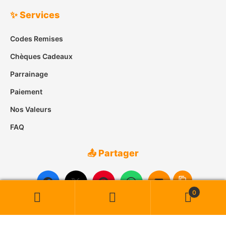
✨ Services
Codes Remises
Chèques Cadeaux
Parrainage
Paiement
Nos Valeurs
FAQ
📤 Partager
0
Recherche
Recherche
pour :