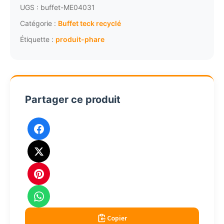
habillage
UGS :
buffet-ME04031
HPL
Catégorie :
Buffet teck recyclé
béton
Étiquette :
produit-phare
ciré
2
portes
4031
Partager ce produit
Copier