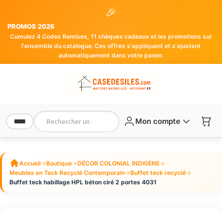
🎉
PROMOS 2026
Cumulez 4 Codes Remises, 11 chèques cadeaux et les promotions sur
l'ensemble du catalogue. Ces offres s'appliquent et s'ajustent
automatiquement dans votre panier.
Mon compte
Accueil
→
Boutique
→
DÉCOR COLONIAL INDIGÈNE
→
Meubles en Teck Recyclé Contemporain
→
Buffet teck recyclé
→
Buffet teck habillage HPL béton ciré 2 portes 4031