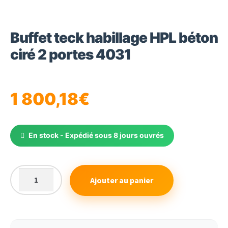
Buffet teck habillage HPL béton
ciré 2 portes 4031
1 800,18
€
En stock - Expédié sous 8 jours ouvrés
Ajouter au panier
quantité
de
Buffet
teck