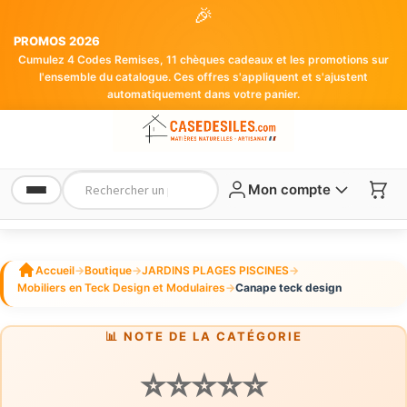
🎉
PROMOS 2026
Cumulez 4 Codes Remises, 11 chèques cadeaux et les promotions sur
l'ensemble du catalogue. Ces offres s'appliquent et s'ajustent
automatiquement dans votre panier.
Mon compte
Accueil
→
Boutique
→
JARDINS PLAGES PISCINES
→
Mobiliers en Teck Design et Modulaires
→
Canape teck design
📊 NOTE DE LA CATÉGORIE
⭐⭐⭐⭐⭐