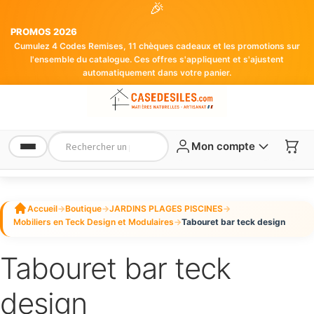
🎉
PROMOS 2026
Cumulez 4 Codes Remises, 11 chèques cadeaux et les promotions sur
l'ensemble du catalogue. Ces offres s'appliquent et s'ajustent
automatiquement dans votre panier.
Mon compte
Accueil
→
Boutique
→
JARDINS PLAGES PISCINES
→
Mobiliers en Teck Design et Modulaires
→
Tabouret bar teck design
Tabouret bar teck
design