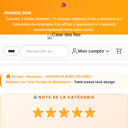
PROMOS 2026
Cumulez 4 Codes Remises, 11 chèques cadeaux et les promotions sur
l'ensemble du catalogue. Ces offres s'appliquent et s'ajustent
automatiquement dans votre panier.
Mon compte
Accueil
→
Boutique
→
JARDINS PLAGES PISCINES
→
Mobiliers en Teck Design et Modulaires
→
Table basse teck design
NOTE DE LA CATÉGORIE