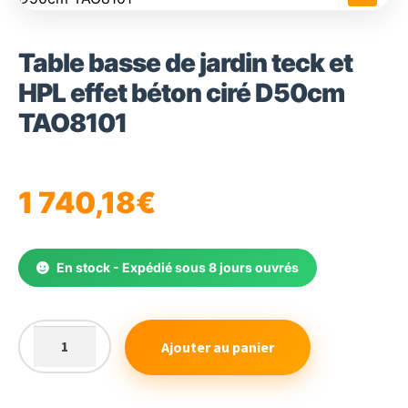
🔍
Table basse de jardin teck et
HPL effet béton ciré D50cm
TAO8101
1 740,18
€
En stock - Expédié sous 8 jours ouvrés
Ajouter au panier
quantité
de
Table