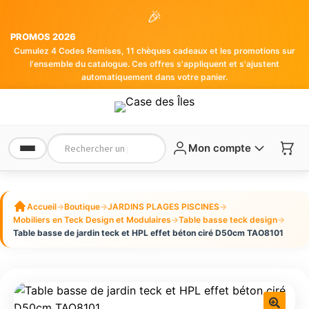
🎉
PROMOS 2026
Cumulez 4 Codes Remises, 11 chèques cadeaux et les promotions sur
l'ensemble du catalogue. Ces offres s'appliquent et s'ajustent
automatiquement dans votre panier.
Mon compte
Accueil
→
Boutique
→
JARDINS PLAGES PISCINES
→
Mobiliers en Teck Design et Modulaires
→
Table basse teck design
→
Table basse de jardin teck et HPL effet béton ciré D50cm TAO8101