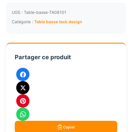
basse
de
UGS :
Table-basse-TA08101
jardin
Catégorie :
Table basse teck design
teck
et
HPL
effet
Partager ce produit
béton
ciré
D50cm
TAO8101
Copier