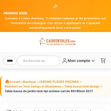
🎉
PROMOS 2026
Cumulez 4 Codes Remises, 11 chèques cadeaux et les promotions sur
l'ensemble du catalogue. Ces offres s'appliquent et s'ajustent
automatiquement dans votre panier.
Mon compte
Accueil
→
Boutique
→
JARDINS PLAGES PISCINES
→
Mobiliers en Teck Design et Modulaires
→
Table basse teck design
→
Table basse de jardin teck hpl ardoise carrée 80x80cm 4217