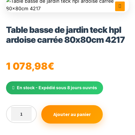
🔍
Table basse de jardin teck hpl
ardoise carrée 80x80cm 4217
1 078,98
€
En stock - Expédié sous 8 jours ouvrés
Ajouter au panier
quantité
de
Table