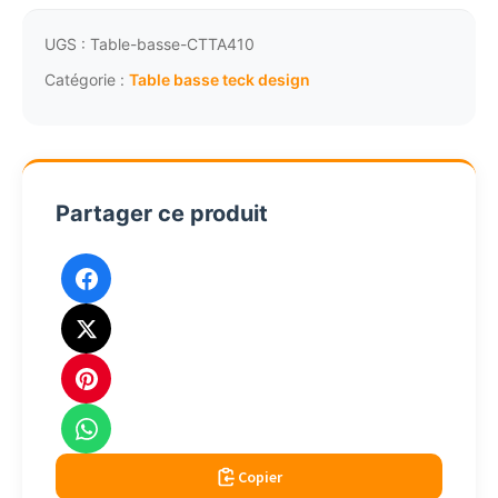
basse
de
UGS :
Table-basse-CTTA410
jardin
Catégorie :
Table basse teck design
teck
hpl
ardoise
carrée
Partager ce produit
80x80cm
4217
Copier