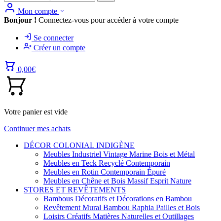
Mon compte
Bonjour !
Connectez-vous pour accéder à votre compte
Se connecter
Créer un compte
0,00
€
Votre panier est vide
Continuer mes achats
DÉCOR COLONIAL INDIGÈNE
Meubles Industriel Vintage Marine Bois et Métal
Meubles en Teck Recyclé Contemporain
Meubles en Rotin Contemporain Épuré
Meubles en Chêne et Bois Massif Esprit Nature
STORES ET REVÊTEMENTS
Bambous Décoratifs et Décorations en Bambou
Revêtement Mural Bambou Raphia Pailles et Bois
Loisirs Créatifs Matières Naturelles et Outillages