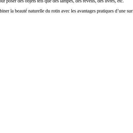
r poser des objets tels que des lampes, des réveils, des livres, etc.
er la beauté naturelle du rotin avec les avantages pratiques d’une surfa