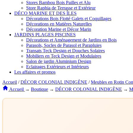
Stores Bambou Bois Pailles et Alu
Store Raphia de Terrasse et Extérieur
DÉCO MARINE ET DES ÎLES
Décorations Bois Flotté Galets et Coquillages
Décorations en Matières Naturelles
Décoration Marine et Décor Marin
JARDINS PLAGES PISCINES
Décorations et Aménagement de Jardins en Bois
Parasols, Socles de Parasol et Parapluies
Transats Teck Design et Douches Solaires
Mobiliers en Teck Design et Modulaires
Salon de jardin Aluminium Design
Eclairages Extérieurs et Intérieurs
Les affaires et promos
Accueil
/
DÉCOR COLONIAL INDIGÈNE
/
Meubles en Rotin Con
Accueil
→
Boutique
→
DÉCOR COLONIAL INDIGÈNE
→
M