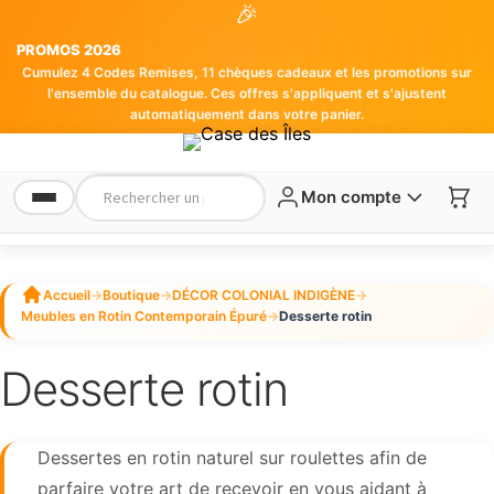
🎉
PROMOS 2026
Cumulez 4 Codes Remises, 11 chèques cadeaux et les promotions sur
l'ensemble du catalogue. Ces offres s'appliquent et s'ajustent
automatiquement dans votre panier.
Mon compte
Accueil
→
Boutique
→
DÉCOR COLONIAL INDIGÈNE
→
Meubles en Rotin Contemporain Épuré
→
Desserte rotin
Desserte rotin
Dessertes en rotin naturel sur roulettes afin de
parfaire votre art de recevoir en vous aidant à