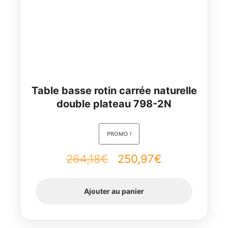
Table basse rotin carrée naturelle
double plateau 798-2N
PROMO !
264,18
€
Le
250,97
€
Le
prix
prix
Ajouter au panier
initial
actuel
était :
est :