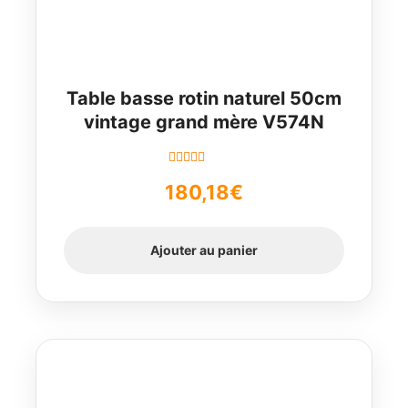
Table basse rotin naturel 50cm
vintage grand mère V574N
Note
5.00
sur
180,18
€
5
Ajouter au panier