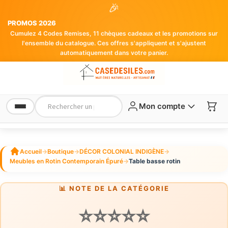
🎉
PROMOS 2026
Cumulez 4 Codes Remises, 11 chèques cadeaux et les promotions sur
l'ensemble du catalogue. Ces offres s'appliquent et s'ajustent
automatiquement dans votre panier.
Mon compte
Accueil
→
Boutique
→
DÉCOR COLONIAL INDIGÈNE
→
Meubles en Rotin Contemporain Épuré
→
Table basse rotin
📊 NOTE DE LA CATÉGORIE
⭐⭐⭐⭐⭐