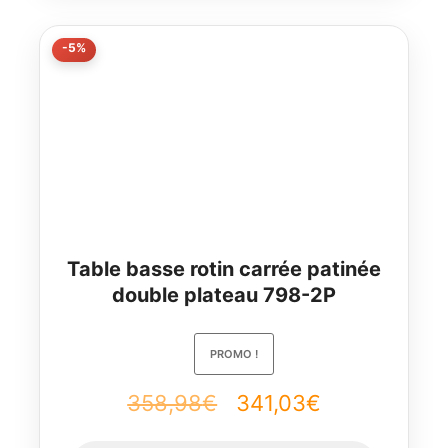
264,18€.
250,97€.
-5%
Table basse rotin carrée patinée
double plateau 798-2P
PROMO !
358,98
€
Le
341,03
€
Le
prix
prix