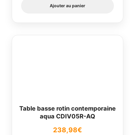
Ajouter au panier
initial
actuel
était :
est :
358,98€.
341,03€.
Table basse rotin contemporaine
aqua CDIV05R-AQ
238,98
€