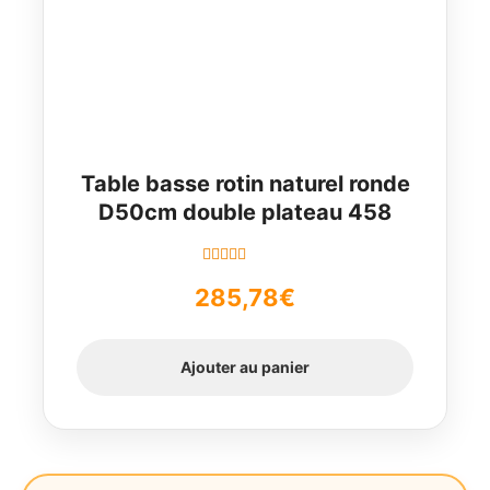
Table basse rotin naturel ronde
D50cm double plateau 458
Note
5.00
sur
285,78
€
5
Ajouter au panier