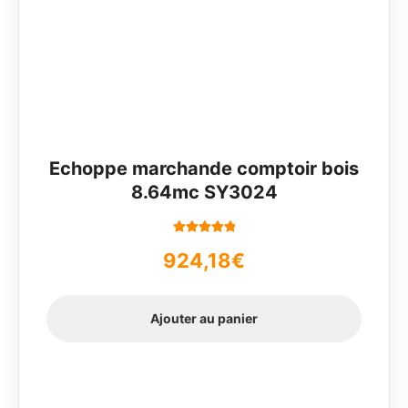
Echoppe marchande comptoir bois
8.64mc SY3024
Note
5.00
sur
924,18
€
5
Ajouter au panier