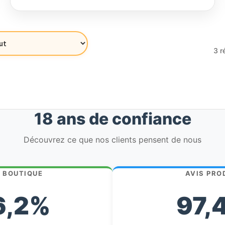
était :
est :
660,18€.
627,17€.
3 r
18 ans de confiance
Découvrez ce que nos clients pensent de nous
S BOUTIQUE
AVIS PRO
6,2%
97,