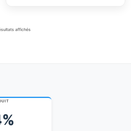
ésultats affichés
DUIT
4%