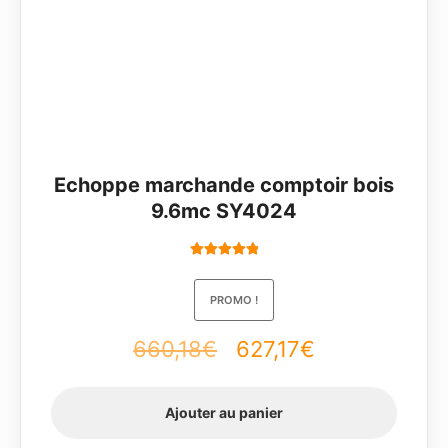
Echoppe marchande comptoir bois
9.6mc SY4024
Note
5.00
sur
5
PROMO !
660,18
€
Le
627,17
€
Le
prix
prix
Ajouter au panier
initial
actuel