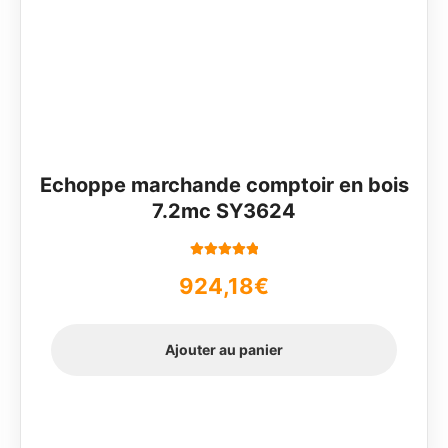
Echoppe marchande comptoir en bois
7.2mc SY3624
Note
5.00
sur
924,18
€
5
Ajouter au panier