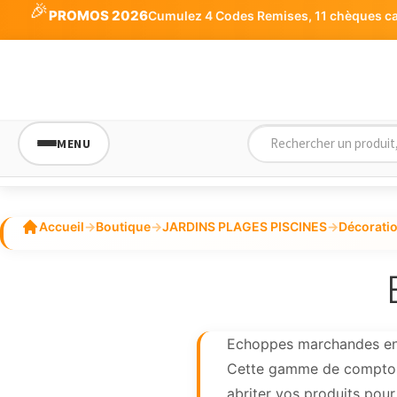
🎉
PROMOS 2026
Cumulez 4 Codes Remises, 11 chèques cade
MENU
Accueil
→
Boutique
→
JARDINS PLAGES PISCINES
→
Décorati
Echoppes marchandes en b
Cette gamme de comptoir e
abriter vos produits pour