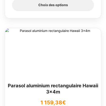
Choix des options
Ce
produit
a
plusieurs
variations.
Les
options
peuvent
être
choisies
sur
Parasol aluminium rectangulaire Hawaii
la
3x4m
page
du
1 159,38
€
produit