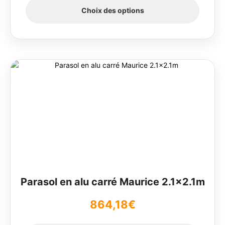
Choix des options
Ce
produit
a
plusieurs
variations.
Les
options
peuvent
être
choisies
sur
Parasol en alu carré Maurice 2.1×2.1m
la
page
864,18
€
du
produit