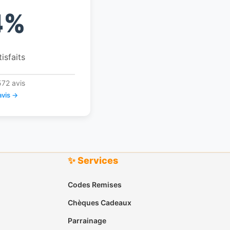
4%
tisfaits
572 avis
avis →
✨ Services
Codes Remises
Chèques Cadeaux
Parrainage