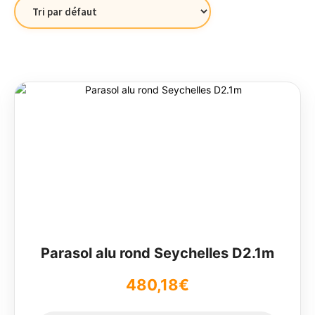
Ce
produit
a
plusieurs
variations.
Les
options
peuvent
être
choisies
sur
Parasol alu rond Seychelles D2.1m
la
page
480,18
€
du
produit