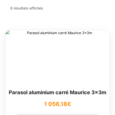
6 résultats affichés
Ce
produit
a
plusieurs
variations.
Les
options
peuvent
être
choisies
sur
Parasol aluminium carré Maurice 3x3m
la
page
1 056,18
€
du
produit