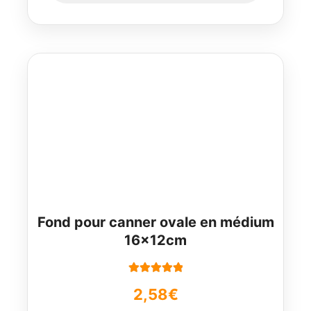
Fond pour canner ovale en médium
16x12cm
Note
5.00
sur
2,58
€
5