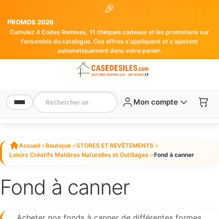
🎉
PROMOS 2026
Cumulez 4 Codes Remises, 11 chèques cadeaux et les promotions sur
l'ensemble du catalogue. Ces offres s'appliquent et s'ajustent
automatiquement dans votre panier.
Mon compte
Accueil
→
Boutique
→
STORES ET REVÊTEMENTS
→
Loisirs Créatifs Matières Naturelles et Outillages
→
Fond à canner
Fond à canner
Acheter nos fonds à canner de différentes formes