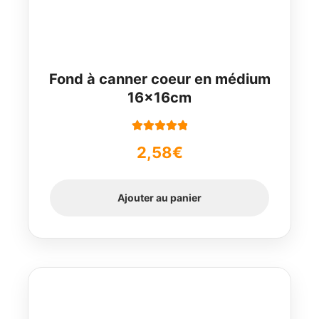
Fond à canner coeur en médium
16x16cm
Note
5.00
sur
2,58
€
5
Ajouter au panier