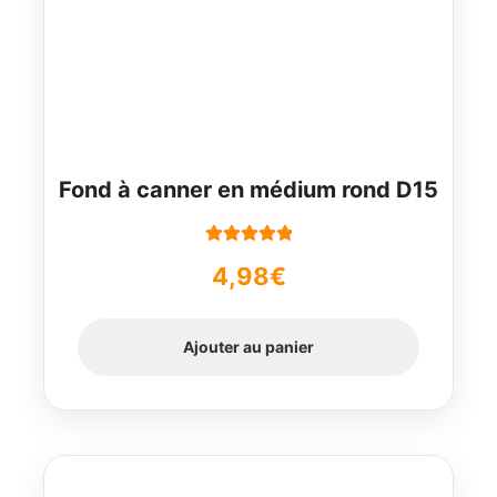
Fond à canner en médium rond D15
Note
5.00
sur
4,98
€
5
Ajouter au panier