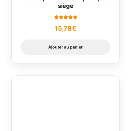
siège
Note
5.00
sur
15,78
€
5
Ajouter au panier