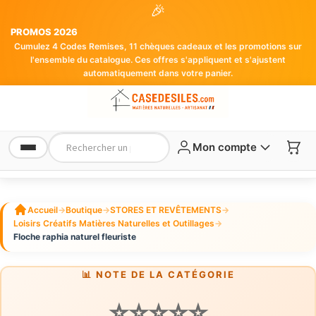
🎉
PROMOS 2026
Cumulez 4 Codes Remises, 11 chèques cadeaux et les promotions sur
l'ensemble du catalogue. Ces offres s'appliquent et s'ajustent
automatiquement dans votre panier.
Mon compte
Accueil
→
Boutique
→
STORES ET REVÊTEMENTS
→
Loisirs Créatifs Matières Naturelles et Outillages
→
Floche raphia naturel fleuriste
📊 NOTE DE LA CATÉGORIE
⭐⭐⭐⭐⭐