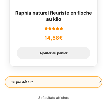
Raphia naturel fleuriste en floche
au kilo
Note
5.00
sur
14,58
€
5
Ajouter au panier
3 résultats affichés