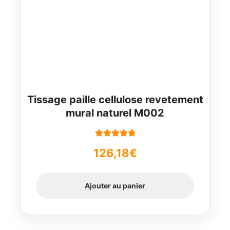
Tissage paille cellulose revetement
mural naturel M002
Note
5.00
sur
126,18
€
5
Ajouter au panier