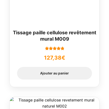
Tissage paille cellulose revêtement
mural M009
Note
5.00
sur
127,38
€
5
Ajouter au panier