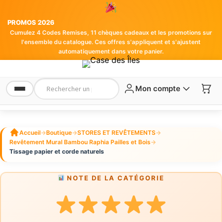
PROMOS 2026
Cumulez 4 Codes Remises, 11 chèques cadeaux et les promotions sur
l'ensemble du catalogue. Ces offres s'appliquent et s'ajustent
automatiquement dans votre panier.
Mon compte
Accueil
→
Boutique
→
STORES ET REVÊTEMENTS
→
Revêtement Mural Bambou Raphia Pailles et Bois
→
Tissage papier et corde naturels
NOTE DE LA CATÉGORIE