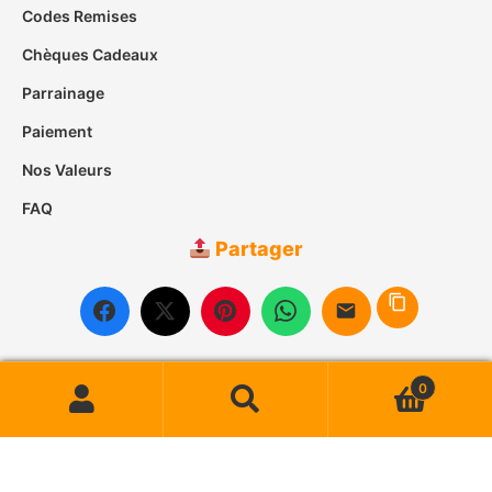
Codes Remises
Chèques Cadeaux
Parrainage
Paiement
Nos Valeurs
FAQ
Partager
0
© 2007-2026
Case des Îles
• Tous droits réservés
Recherche
Recherche
pour :
Paiement Sécurisé
Livraison Suivie
Satisfait ou Remboursé