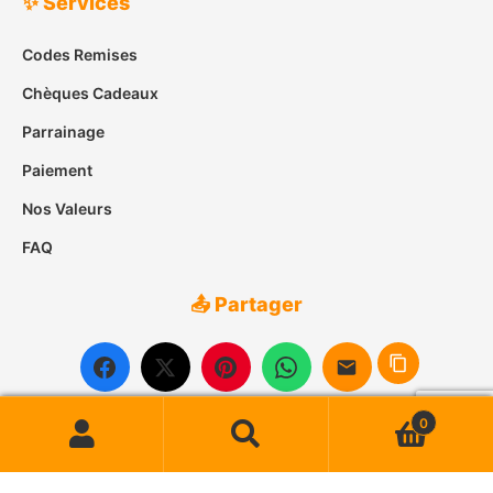
✨ Services
Codes Remises
Chèques Cadeaux
Parrainage
Paiement
Nos Valeurs
FAQ
📤 Partager
0
Recherche
Recherche
pour :
© 2007-2026
Case des Îles
• Tous droits réservés