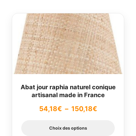
Ce
produit
a
plusieurs
variations.
Les
options
peuvent
être
choisies
Abat jour raphia naturel conique
sur
artisanal made in France
la
Plage
page
54,18
€
–
150,18
€
du
de
produit
Choix des options
prix :