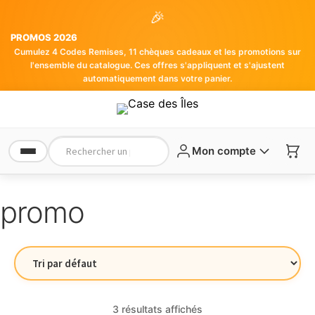
🎉
PROMOS 2026
Cumulez 4 Codes Remises, 11 chèques cadeaux et les promotions sur
l'ensemble du catalogue. Ces offres s'appliquent et s'ajustent
automatiquement dans votre panier.
Mon compte
promo
3 résultats affichés