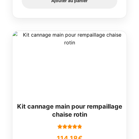
Ajouter au panier
Kit cannage main pour rempaillage
chaise rotin
Note
5.00
sur
114,18
€