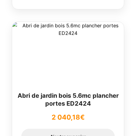
54,18€
à
150,18€
Abri de jardin bois 5.6mc plancher
portes ED2424
2 040,18
€