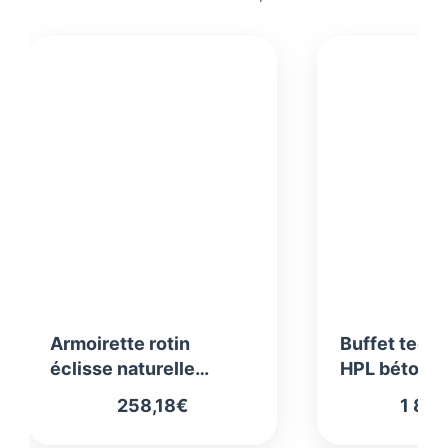
Armoirette rotin
Buffet teck 
éclisse naturelle
HPL béton ci
ajourée CDI450
4031
258,18
€
1 800