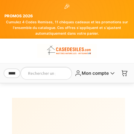
🎉
PROMOS 2026
Cumulez 4 Codes Remises, 11 chèques cadeaux et les promotions sur
l'ensemble du catalogue. Ces offres s'appliquent et s'ajustent
automatiquement dans votre panier.
Mon compte