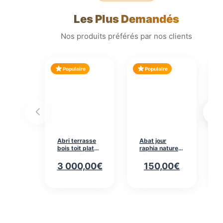
Les Plus Demandés
Nos produits préférés par nos clients
Populaire
Populaire
Abri terrasse
Abat jour
bois toit plat
raphia naturel
12mc
conique
OM35350
diamètre 35cm
3 000,00
€
150,00
€