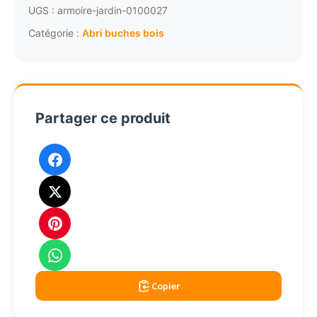
bois
UGS :
armoire-jardin-0100027
avec
Catégorie :
Abri buches bois
toiture
PVC
CAR2020TA
Partager ce produit
Copier