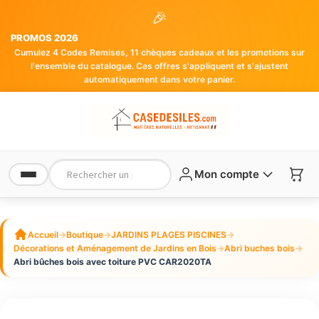
🎉
PROMOS 2026
Cumulez 4 Codes Remises, 11 chèques cadeaux et les promotions sur
l'ensemble du catalogue. Ces offres s'appliquent et s'ajustent
automatiquement dans votre panier.
Mon compte
Accueil
→
Boutique
→
JARDINS PLAGES PISCINES
→
Décorations et Aménagement de Jardins en Bois
→
Abri buches bois
→
Abri bûches bois avec toiture PVC CAR2020TA