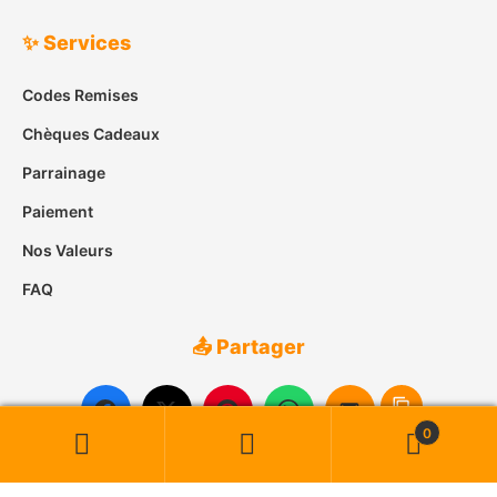
✨ Services
Codes Remises
Chèques Cadeaux
Parrainage
Paiement
Nos Valeurs
FAQ
📤 Partager
0
Recherche
Recherche
pour :