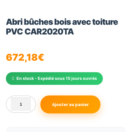
Abri bûches bois avec toiture
PVC CAR2020TA
672,18
€
En stock - Expédié sous 15 jours ouvrés
Ajouter au panier
quantité
de
Abri
bûches