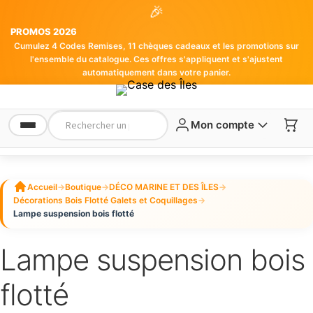
🎉
PROMOS 2026
Cumulez 4 Codes Remises, 11 chèques cadeaux et les promotions sur
l'ensemble du catalogue. Ces offres s'appliquent et s'ajustent
automatiquement dans votre panier.
Mon compte
Accueil
→
Boutique
→
DÉCO MARINE ET DES ÎLES
→
Décorations Bois Flotté Galets et Coquillages
→
Lampe suspension bois flotté
Lampe suspension bois
flotté