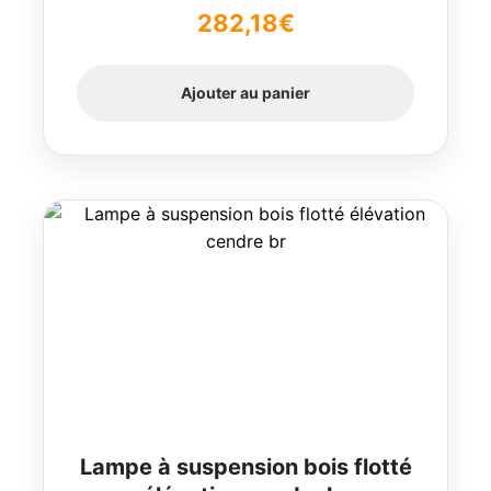
Note
5.00
sur
282,18
€
5
Ajouter au panier
Lampe à suspension bois flotté