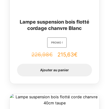
Lampe suspension bois flotté
cordage chanvre Blanc
PROMO !
226,98
€
Le
215,63
€
Le
prix
prix
Ajouter au panier
initial
actuel
était :
est :
226,98€.
215,63€.