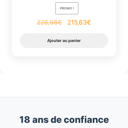
PROMO !
Le
Le
226,98
€
215,63
€
prix
prix
Ajouter au panier
initial
actuel
était :
est :
226,98€.
215,63€.
18 ans de confiance