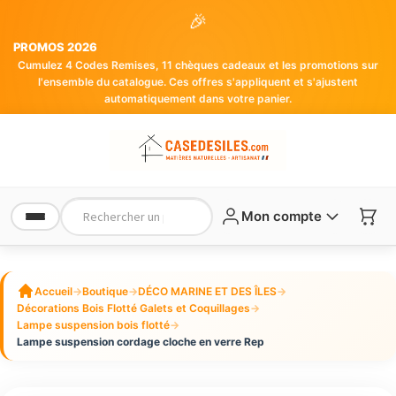
🎉
PROMOS 2026
Cumulez 4 Codes Remises, 11 chèques cadeaux et les promotions sur
l'ensemble du catalogue. Ces offres s'appliquent et s'ajustent
automatiquement dans votre panier.
Mon compte
Accueil
→
Boutique
→
DÉCO MARINE ET DES ÎLES
→
Décorations Bois Flotté Galets et Coquillages
→
Lampe suspension bois flotté
→
Lampe suspension cordage cloche en verre Rep