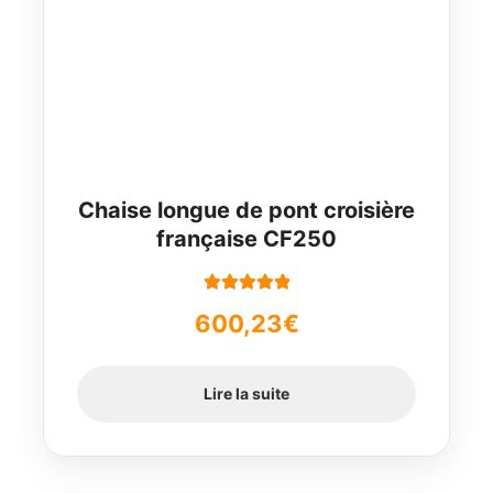
Chaise longue de pont croisière
française CF250
Note
5.00
sur
600,23
€
5
Lire la suite