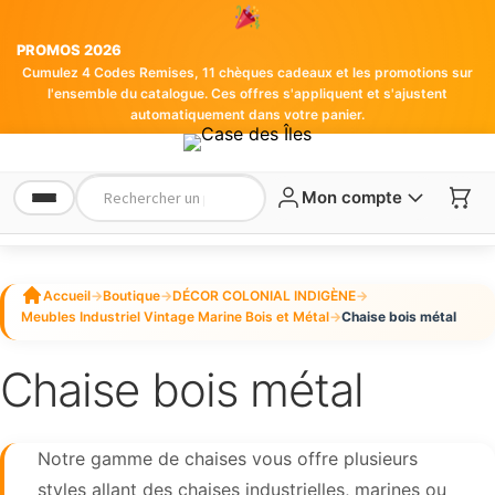
PROMOS 2026
Cumulez 4 Codes Remises, 11 chèques cadeaux et les promotions sur
l'ensemble du catalogue. Ces offres s'appliquent et s'ajustent
automatiquement dans votre panier.
Mon compte
Accueil
→
Boutique
→
DÉCOR COLONIAL INDIGÈNE
→
Meubles Industriel Vintage Marine Bois et Métal
→
Chaise bois métal
Chaise bois métal
Notre gamme de chaises vous offre plusieurs
styles allant des chaises industrielles, marines ou