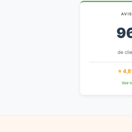
AVI
9
de clie
⭐ 4,8
Voir 