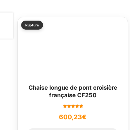
Rupture
Chaise longue de pont croisière
française CF250
Note
5.00
sur
600,23
€
5