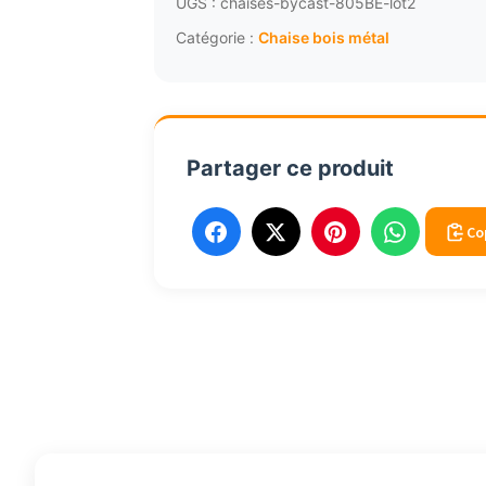
UGS :
chaises-bycast-805BE-lot2
Catégorie :
Chaise bois métal
Partager ce produit
Co