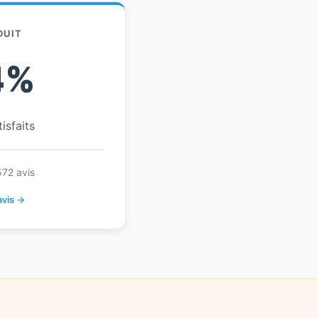
DUIT
4%
tisfaits
572 avis
avis →