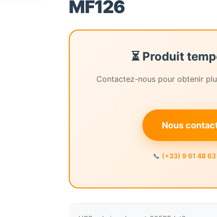
MF126
🔍
⏳ Produit temp
Contactez-nous pour obtenir plus
Nous contacte
📞
(+33) 9 61 48 63