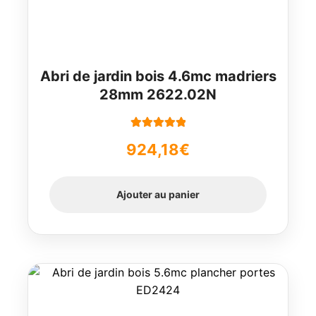
Abri de jardin bois 4.6mc madriers
28mm 2622.02N
Note
5.00
sur
924,18
€
5
Ajouter au panier