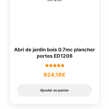
Abri de jardin bois 0.7mc plancher
portes ED1206
Note
5.00
sur
924,18
€
5
Ajouter au panier