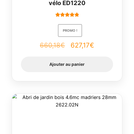
vélo ED1220
Note
5.00
sur
5
PROMO !
660,18
€
Le
627,17
€
Le
prix
prix
Ajouter au panier
initial
actuel
était :
est :
660,18€.
627,17€.