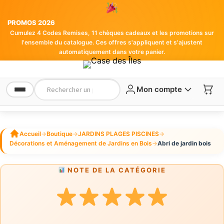
PROMOS 2026
Cumulez 4 Codes Remises, 11 chèques cadeaux et les promotions sur
l'ensemble du catalogue. Ces offres s'appliquent et s'ajustent
automatiquement dans votre panier.
Mon compte
Accueil
→
Boutique
→
JARDINS PLAGES PISCINES
→
Décorations et Aménagement de Jardins en Bois
→
Abri de jardin bois
NOTE DE LA CATÉGORIE