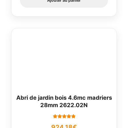
Ajouter au panier
Abri de jardin bois 4.6mc madriers
28mm 2622.02N
Note
5.00
sur
924,18
€