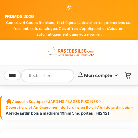
🎉
PROMOS 2026
Cumulez 4 Codes Remises, 11 chèques cadeaux et les promotions sur
l'ensemble du catalogue. Ces offres s'appliquent et s'ajustent
automatiquement dans votre panier.
Mon compte
Accueil
→
Boutique
→
JARDINS PLAGES PISCINES
→
Décorations et Aménagement de Jardins en Bois
→
Abri de jardin bois
→
Abri de jardin bois à madriers 19mm 5mc portes THI2421