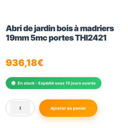
Abri de jardin bois à madriers
19mm 5mc portes THI2421
936,18
€
En stock - Expédié sous 15 jours ouvrés
Ajouter au panier
quantité
de
Abri