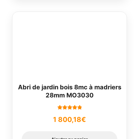
Abri de jardin bois 8mc à madriers
28mm MO3030
Note
5.00
sur
1 800,18
€
5