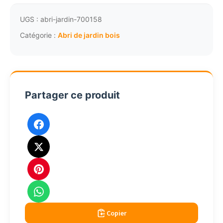
de
jardin
UGS :
abri-jardin-700158
bois
Catégorie :
Abri de jardin bois
à
madriers
19mm
5mc
Partager ce produit
portes
THI2421
Copier